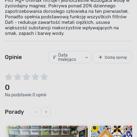
Filtr Mg+ Unimax filtruje i jednocześnie wzbogaca wodę w
życiodajny magnez. Pokrywa ponad 20% dziennego
zapotrzebowania dorosłego człowieka na ten pierwiastek.
Ponadto spełnia podstawową funkcję wszystkich filtrów
Dafi - redukuje zawartość metali ciężkich, usuwa
większość substancji niekorzystnie wpływających na
smak, zapach i barwę wody.
Data
Opinie
Dodaj opinię
malejąco
0
Na podstawie 0 opinii
Porady