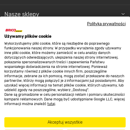
Nasze sklepy
Polityka prywatności
O nas
Używamy plików cookie
Wykorzystujemy pliki cookie, które są niezbędne do poprawnego
funkcjonowania naszej strony. W przypadku wyrażenia zgody używamy
Kontakt do sklepu
inne pliki cookie, które możemy zamieścić w celu analizy danych
dotyczących odwiedzających, ulepszenia naszej strony internetowej,
pokazania spersonalizowanych treści i zapewnienia Państwu
wspaniałego doświadczenia na stronie internetowej. Ponieważ
Strefa biznesu
korzystamy również z plików cookie innych firm, poszczególne
informacje, zebrane za ich pomocą, mogą zostać przekazane do naszych
partnerów, którzy mogą połączyć je z informacjami już posiadanymi. Aby
uzyskać więcej informacji na temat plików cookie, których używamy, lub
udzielić zgody na poszczególne, wybierz „Dostosuj”.
Dołącz do nas
Dane są gromadzone w celu personalizacji reklam i pomiaru skuteczności
kampanii reklamowych. Dane mogą być udostępniane Google LLC, więcej
informacji można znaleźć
tutaj
.
Akceptuj wszystkie
Metody płatności