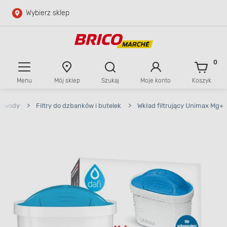
Wybierz sklep
Przejdź do głównej zawartości
Przejdź do wyszukiwarki
0
Menu
Mój sklep
Szukaj
Moje konto
Koszyk
Przejdź do kontaktu
do wody
>
Filtry do dzbanków i butelek
>
Wkład filtrujący Unimax Mg+