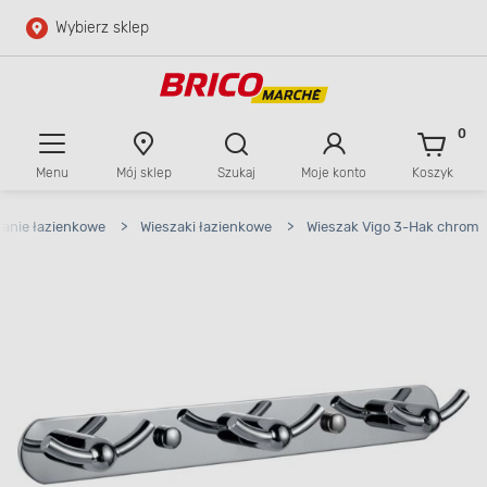
Wybierz sklep
Przejdź do głównej zawartości
Przejdź do wyszukiwarki
0
Menu
Mój sklep
Szukaj
Moje konto
Koszyk
Przejdź do kontaktu
wanie łazienkowe
>
Wieszaki łazienkowe
>
Wieszak Vigo 3-Hak chrom