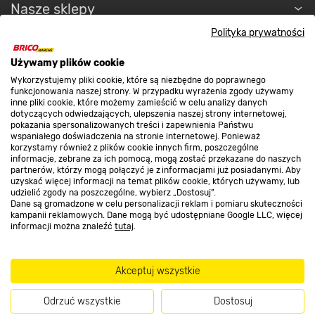
Nasze sklepy
Polityka prywatności
O nas
Używamy plików cookie
Wykorzystujemy pliki cookie, które są niezbędne do poprawnego
funkcjonowania naszej strony. W przypadku wyrażenia zgody używamy
Kontakt do sklepu
inne pliki cookie, które możemy zamieścić w celu analizy danych
dotyczących odwiedzających, ulepszenia naszej strony internetowej,
pokazania spersonalizowanych treści i zapewnienia Państwu
wspaniałego doświadczenia na stronie internetowej. Ponieważ
Strefa biznesu
korzystamy również z plików cookie innych firm, poszczególne
informacje, zebrane za ich pomocą, mogą zostać przekazane do naszych
partnerów, którzy mogą połączyć je z informacjami już posiadanymi. Aby
uzyskać więcej informacji na temat plików cookie, których używamy, lub
udzielić zgody na poszczególne, wybierz „Dostosuj”.
Dołącz do nas
Dane są gromadzone w celu personalizacji reklam i pomiaru skuteczności
kampanii reklamowych. Dane mogą być udostępniane Google LLC, więcej
informacji można znaleźć
tutaj
.
Akceptuj wszystkie
Metody płatności
Odrzuć wszystkie
Dostosuj