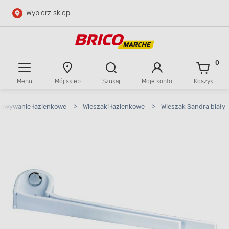
Wybierz sklep
Przejdź do głównej zawartości
Przejdź do wyszukiwarki
0
Menu
Mój sklep
Szukaj
Moje konto
Koszyk
Przejdź do kontaktu
chowywanie łazienkowe
>
Wieszaki łazienkowe
>
Wieszak Sandra biały