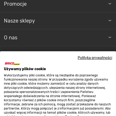
Promocje
Nasze sklepy
O nas
Kontakt do sklepu
Polityka prywatności
Używamy plików cookie
Strefa biznesu
Wykorzystujemy pliki cookie, które są niezbędne do poprawnego
funkcjonowania naszej strony. W przypadku wyrażenia zgody używamy
inne pliki cookie, które możemy zamieścić w celu analizy danych
dotyczących odwiedzających, ulepszenia naszej strony internetowej,
Dołącz do nas
pokazania spersonalizowanych treści i zapewnienia Państwu
wspaniałego doświadczenia na stronie internetowej. Ponieważ
korzystamy również z plików cookie innych firm, poszczególne
informacje, zebrane za ich pomocą, mogą zostać przekazane do naszych
partnerów, którzy mogą połączyć je z informacjami już posiadanymi. Aby
uzyskać więcej informacji na temat plików cookie, których używamy, lub