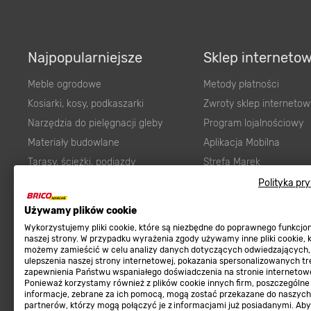
Najpopularniejsze
Sklep interneto
Meble ogrodowe
Metody płatności
Kosiarki, kosy, podkaszarki
Zwroty sklep internetow
Narzędzia do pielęgnacji gleby
Program lojalnościowy
Materiały budowlane
Aplikacja Mobilna
Tarasy, ścieżki, podjazdy
Strefa Marek
Podłoża i ziemie do ogrodu
Zgłoś błąd
Polityka pr
Karma dla psa
FAQ
Używamy plików cookie
Ogród
Prawny obowiązek zape
Wykorzystujemy pliki cookie, które są niezbędne do poprawnego funkcj
Farby wewnętrzne białe
zgodności towaru z um
naszej strony. W przypadku wyrażenia zgody używamy inne pliki cookie, 
możemy zamieścić w celu analizy danych dotyczących odwiedzających,
Elektryka
Program Brico PRO
ulepszenia naszej strony internetowej, pokazania spersonalizowanych tre
zapewnienia Państwu wspaniałego doświadczenia na stronie internetowe
Panele
Ponieważ korzystamy również z plików cookie innych firm, poszczególne
Regulaminy
informacje, zebrane za ich pomocą, mogą zostać przekazane do naszych
Elektronarzędzia
partnerów, którzy mogą połączyć je z informacjami już posiadanymi. Ab