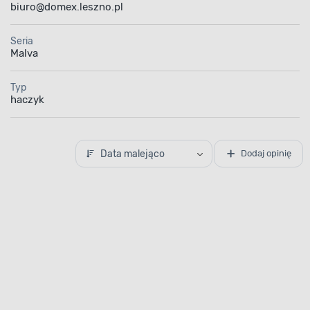
biuro@domex.leszno.pl
Seria
Malva
Typ
haczyk
Data malejąco
Dodaj opinię