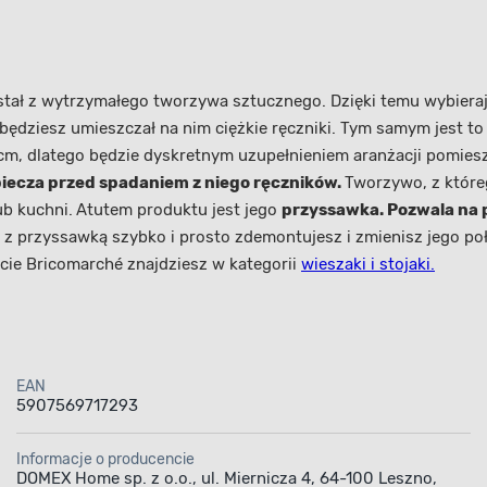
stał z wytrzymałego tworzywa sztucznego. Dzięki temu wybiera
będziesz umieszczał na nim ciężkie ręczniki. Tym samym jest to 
, dlatego będzie dyskretnym uzupełnieniem aranżacji pomiesz
iecza przed spadaniem z niego ręczników.
Tworzywo, z które
ub kuchni.
Atutem produktu jest jego
przyssawka. Pozwala na 
 z przyssawką szybko i prosto zd
emontujesz i zmienisz jego po
ie Bricomarché znajdziesz w kategorii
wieszaki i stojaki.
EAN
5907569717293
Informacje o producencie
DOMEX Home sp. z o.o., ul. Miernicza 4, 64-100 Leszno,