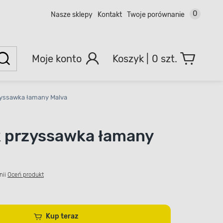
0
Nasze sklepy
Kontakt
Twoje porównanie
Moje konto
0 szt.
zyssawka łamany Malva
 przyssawka łamany
nii
Oceń produkt
Kup teraz