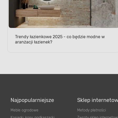
Trendy łazienkowe 2025 - co będzie modne w
aranżacji łazienek?
Najpopularniejsze
Sklep interneto
Meble ogrodowe
Metody płatności
Kosiarki, kosy, podkaszarki
Zwroty sklep internetow