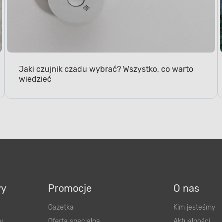
Jaki czujnik czadu wybrać? Wszystko, co warto
wiedzieć
wy
Promocje
O nas
Gazetka
Kim jesteśmy
y
Oferta specjalna
Aktualności