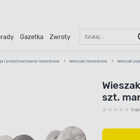
rady
Gazetka
Zwroty
ja i przechowywanie łazienkowe
>
Wieszaki łazienkowe
>
Wieszak poj
Wieszak
szt. ma
0 opi