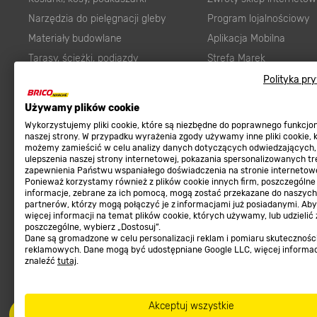
Narzędzia do pielęgnacji gleby
Program lojalnościowy
Materiały budowlane
Aplikacja Mobilna
Tarasy, ścieżki, podjazdy
Strefa Marek
Podłoża i ziemie do ogrodu
Zgłoś błąd
Polityka pr
Karma dla psa
FAQ
Używamy plików cookie
Ogród
Prawny obowiązek zape
Wykorzystujemy pliki cookie, które są niezbędne do poprawnego funkcj
Farby wewnętrzne białe
zgodności towaru z um
naszej strony. W przypadku wyrażenia zgody używamy inne pliki cookie, 
możemy zamieścić w celu analizy danych dotyczących odwiedzających,
Elektryka
Program Brico PRO
ulepszenia naszej strony internetowej, pokazania spersonalizowanych tre
zapewnienia Państwu wspaniałego doświadczenia na stronie internetowe
Panele
Ponieważ korzystamy również z plików cookie innych firm, poszczególne
Regulaminy
informacje, zebrane za ich pomocą, mogą zostać przekazane do naszych
Elektronarzędzia
partnerów, którzy mogą połączyć je z informacjami już posiadanymi. Ab
Płytki
więcej informacji na temat plików cookie, których używamy, lub udzielić
Regulaminy
poszczególne, wybierz „Dostosuj”.
Panele podłogowe
Dane są gromadzone w celu personalizacji reklam i pomiaru skutecznośc
Polityka prywatności
reklamowych. Dane mogą być udostępniane Google LLC, więcej informa
Płyty OSB/HDF
znaleźć
tutaj
.
Grabie do ogrodu
Akceptuj wszystkie