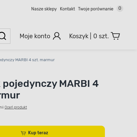
0
Nasze sklepy
Kontakt
Twoje porównanie
Moje konto
0 szt.
edynczy MARBI 4 szt. marmur
 pojedynczy MARBI 4
rmur
nii
Oceń produkt
Kup teraz