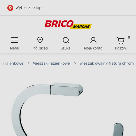
Wybierz sklep
Przejdź do głównej zawartości
Przejdź do wyszukiwarki
0
Menu
Mój sklep
Szukaj
Moje konto
Koszyk
Przejdź do kontaktu
e łazienkowe
>
Wieszaki łazienkowe
>
Wieszak owalny Natura chrom