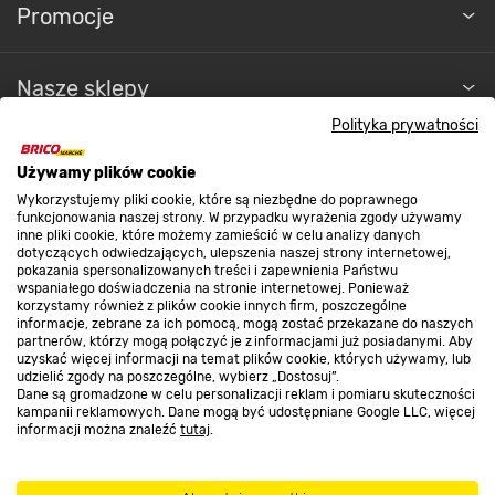
Promocje
Nasze sklepy
Polityka prywatności
O nas
Używamy plików cookie
Wykorzystujemy pliki cookie, które są niezbędne do poprawnego
funkcjonowania naszej strony. W przypadku wyrażenia zgody używamy
Kontakt do sklepu
inne pliki cookie, które możemy zamieścić w celu analizy danych
dotyczących odwiedzających, ulepszenia naszej strony internetowej,
pokazania spersonalizowanych treści i zapewnienia Państwu
wspaniałego doświadczenia na stronie internetowej. Ponieważ
Strefa biznesu
korzystamy również z plików cookie innych firm, poszczególne
informacje, zebrane za ich pomocą, mogą zostać przekazane do naszych
partnerów, którzy mogą połączyć je z informacjami już posiadanymi. Aby
uzyskać więcej informacji na temat plików cookie, których używamy, lub
udzielić zgody na poszczególne, wybierz „Dostosuj”.
Dołącz do nas
Dane są gromadzone w celu personalizacji reklam i pomiaru skuteczności
kampanii reklamowych. Dane mogą być udostępniane Google LLC, więcej
informacji można znaleźć
tutaj
.