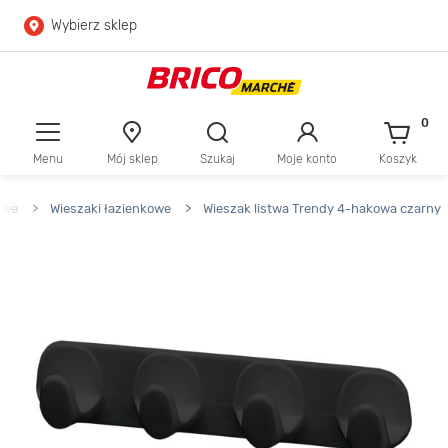
Wybierz sklep
Przejdź do głównej zawartości
Przejdź do wyszukiwarki
0
Menu
Mój sklep
Szukaj
Moje konto
Koszyk
Przejdź do kontaktu
owe
>
Wieszaki łazienkowe
>
Wieszak listwa Trendy 4-hakowa czarny