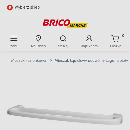
Wybierz sklep
Przejdź do głównej zawartości
Przejdź do wyszukiwarki
0
Menu
Mój sklep
Szukaj
Moje konto
Koszyk
Przejdź do kontaktu
e
>
Wieszaki łazienkowe
>
Wieszak kąpielowy podwójny Laguna biały