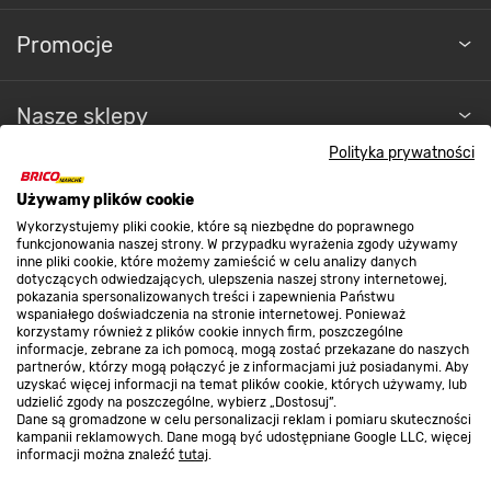
Promocje
Nasze sklepy
Polityka prywatności
O nas
Używamy plików cookie
Wykorzystujemy pliki cookie, które są niezbędne do poprawnego
funkcjonowania naszej strony. W przypadku wyrażenia zgody używamy
Kontakt do sklepu
inne pliki cookie, które możemy zamieścić w celu analizy danych
dotyczących odwiedzających, ulepszenia naszej strony internetowej,
pokazania spersonalizowanych treści i zapewnienia Państwu
wspaniałego doświadczenia na stronie internetowej. Ponieważ
Strefa biznesu
korzystamy również z plików cookie innych firm, poszczególne
informacje, zebrane za ich pomocą, mogą zostać przekazane do naszych
partnerów, którzy mogą połączyć je z informacjami już posiadanymi. Aby
uzyskać więcej informacji na temat plików cookie, których używamy, lub
udzielić zgody na poszczególne, wybierz „Dostosuj”.
Dołącz do nas
Dane są gromadzone w celu personalizacji reklam i pomiaru skuteczności
kampanii reklamowych. Dane mogą być udostępniane Google LLC, więcej
informacji można znaleźć
tutaj
.