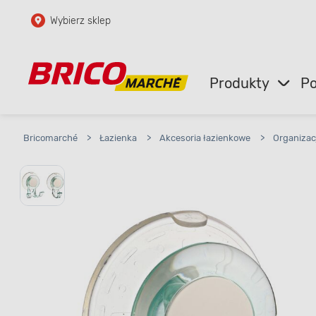
Wybierz sklep
Przejdź do głównej zawartości
Przejdź do wyszukiwarki
Produkty
Po
Przejdź do kontaktu
Bricomarché
>
Łazienka
>
Akcesoria łazienkowe
>
Organizac