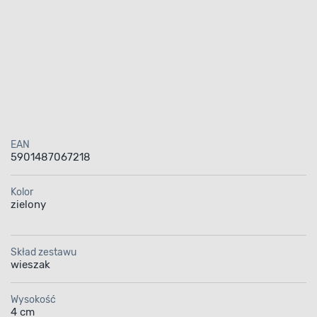
EAN
5901487067218
Kolor
zielony
Skład zestawu
wieszak
Wysokość
4 cm