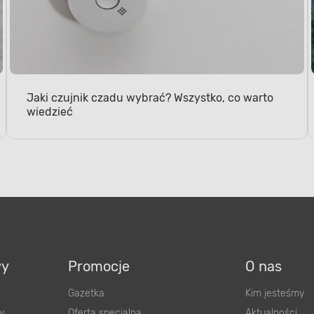
Jaki czujnik czadu wybrać? Wszystko, co warto
wiedzieć
wy
Promocje
O nas
Gazetka
Kim jesteśmy
y
Oferta specjalna
Aktualności