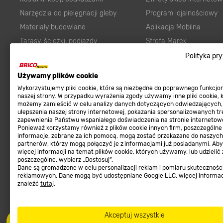
Narzędzia do pielęgnacji gleby
Program lojalnościowy
Materiały budowlane
Aplikacja Mobilna
Tarasy, ścieżki, podjazdy
Strefa Marek
Podłoża i ziemie do ogrodu
Zgłoś błąd
Polityka pr
Karma dla psa
FAQ
Używamy plików cookie
Ogród
Prawny obowiązek zape
Wykorzystujemy pliki cookie, które są niezbędne do poprawnego funkcj
Farby wewnętrzne białe
zgodności towaru z um
naszej strony. W przypadku wyrażenia zgody używamy inne pliki cookie, 
możemy zamieścić w celu analizy danych dotyczących odwiedzających,
Elektryka
Program Brico PRO
ulepszenia naszej strony internetowej, pokazania spersonalizowanych tre
zapewnienia Państwu wspaniałego doświadczenia na stronie internetowe
Panele
Ponieważ korzystamy również z plików cookie innych firm, poszczególne
Regulaminy
informacje, zebrane za ich pomocą, mogą zostać przekazane do naszych
Elektronarzędzia
partnerów, którzy mogą połączyć je z informacjami już posiadanymi. Ab
Płytki
więcej informacji na temat plików cookie, których używamy, lub udzielić
Regulaminy
poszczególne, wybierz „Dostosuj”.
Panele podłogowe
Dane są gromadzone w celu personalizacji reklam i pomiaru skutecznośc
Polityka prywatności
reklamowych. Dane mogą być udostępniane Google LLC, więcej informa
Płyty OSB/HDF
znaleźć
tutaj
.
Grabie do ogrodu
Akceptuj wszystkie