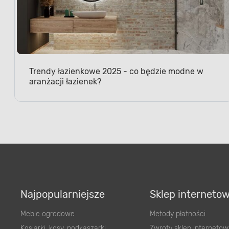
Trendy łazienkowe 2025 - co będzie modne w
aranżacji łazienek?
Najpopularniejsze
Sklep interneto
Meble ogrodowe
Metody płatności
Kosiarki, kosy, podkaszarki
Zwroty sklep internetow