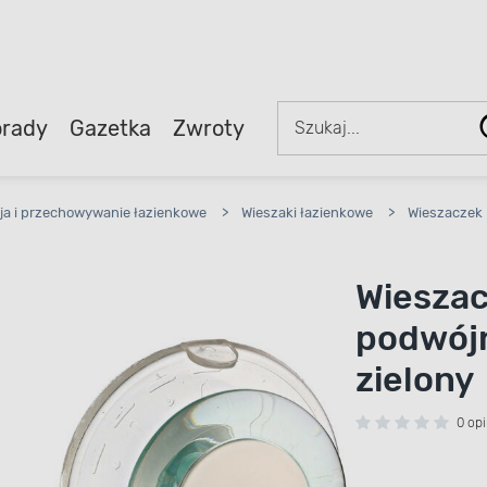
rady
Gazetka
Zwroty
ja i przechowywanie łazienkowe
>
Wieszaki łazienkowe
>
Wieszaczek 
Wieszac
podwójn
zielony
0 opi