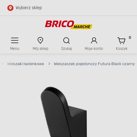
Wybierz sklep
Przejdź do głównej zawartości
Przejdź do wyszukiwarki
0
Menu
Mój sklep
Szukaj
Moje konto
Koszyk
Przejdź do kontaktu
>
Wieszaki łazienkowe
>
Wieszaczek pojedynczy Futura Black czarny