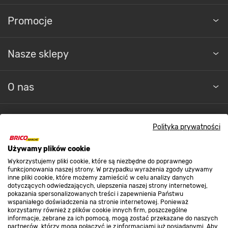
Promocje
Nasze sklepy
O nas
Kontakt do sklepu
Polityka prywatności
Używamy plików cookie
Strefa biznesu
Wykorzystujemy pliki cookie, które są niezbędne do poprawnego
funkcjonowania naszej strony. W przypadku wyrażenia zgody używamy
inne pliki cookie, które możemy zamieścić w celu analizy danych
dotyczących odwiedzających, ulepszenia naszej strony internetowej,
Dołącz do nas
pokazania spersonalizowanych treści i zapewnienia Państwu
wspaniałego doświadczenia na stronie internetowej. Ponieważ
korzystamy również z plików cookie innych firm, poszczególne
informacje, zebrane za ich pomocą, mogą zostać przekazane do naszych
partnerów, którzy mogą połączyć je z informacjami już posiadanymi. Aby