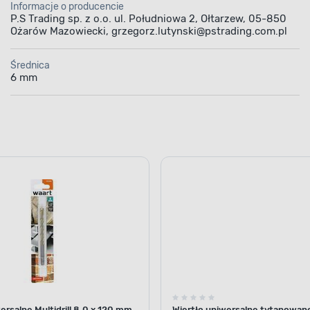
Informacje o producencie
P.S Trading sp. z o.o. ul. Południowa 2, Ołtarzew, 05-850
Ożarów Mazowiecki, grzegorz.lutynski@pstrading.com.pl
Średnica
6 mm
ersalne Multidrill 8.0 x 120 mm
Wiertło uniwersalne tytanowa