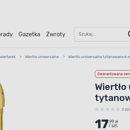
rady
Gazetka
Zwroty
wiertarek
>
Wiertła uniwersalne
>
Wiertło uniwersalne tytanowane 6
Gwarantowana cena
Wiertło
tytano
0 opi
17
.99 zł
/ szt.