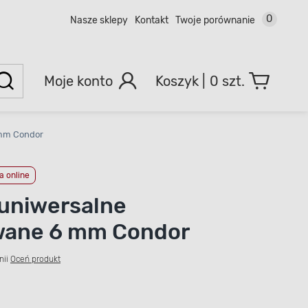
0
Nasze sklepy
Kontakt
Twoje porównanie
Moje konto
0 szt.
 mm Condor
 online
 uniwersalne
wane 6 mm Condor
nii
Oceń produkt