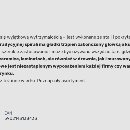
się wyjątkową wytrzymałością – jest wykonane ze stali i pokry
adycyjnej spirali ma gładki trzpień zakończony główką o ksz
zo szerokie zastosowanie i może być używane wszędzie tam, gd
ceramice, laminatach, ale również w drewnie, jak i murowan
owe jest niezastąpionym wyposażeniem każdej firmy czy wa
 rynku.
z też inne wiertła. Poznaj cały asortyment.
EAN
5902143138433