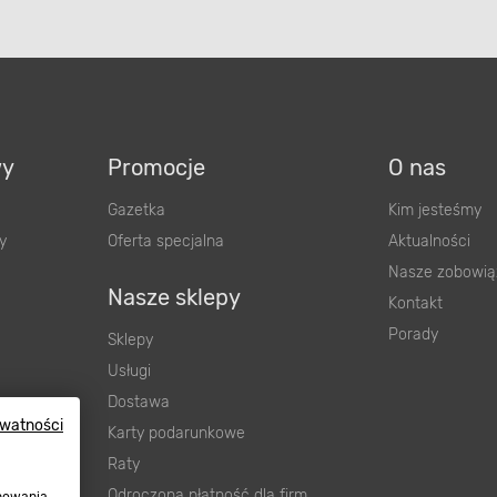
wy
Promocje
O nas
Gazetka
Kim jesteśmy
y
Oferta specjalna
Aktualności
Nasze zobowią
Nasze sklepy
Kontakt
Porady
Sklepy
Usługi
Dostawa
ywatności
wnienia
Karty podarunkowe
ową
Raty
Odroczona płatność dla firm