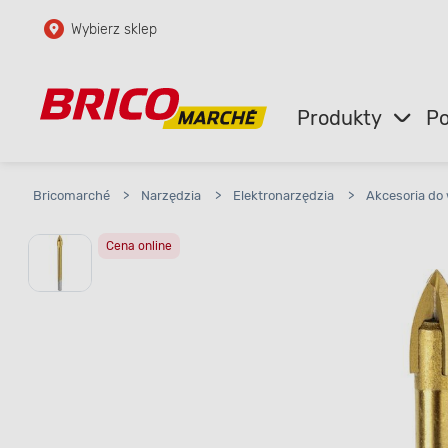
Wybierz sklep
Przejdź do głównej zawartości
Przejdź do wyszukiwarki
Produkty
Po
Przejdź do kontaktu
Bricomarché
>
Narzędzia
>
Elektronarzędzia
>
Akcesoria do 
Cena online