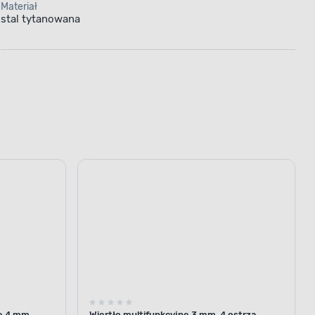
Materiał
stal tytanowana
ne 4 mm
Wiertło multifunkcyjne 3 mm, 4 ostrza