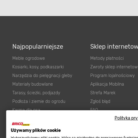
Najpopularniejsze
Sklep interneto
Meble ogrodowe
Metody płatności
Kosiarki, kosy, podkaszarki
Zwroty sklep internetow
Narzędzia do pielęgnacji gleby
Program lojalnościowy
Materiały budowlane
Aplikacja Mobilna
Tarasy, ścieżki, podjazdy
Strefa Marek
Podłoża i ziemie do ogrodu
Zgłoś błąd
Karma dla psa
FAQ
Polityka pr
Ogród
Prawny obowiązek zape
Farby wewnętrzne białe
zgodności towaru z um
Używamy plików cookie
Elektryka
Program Brico PRO