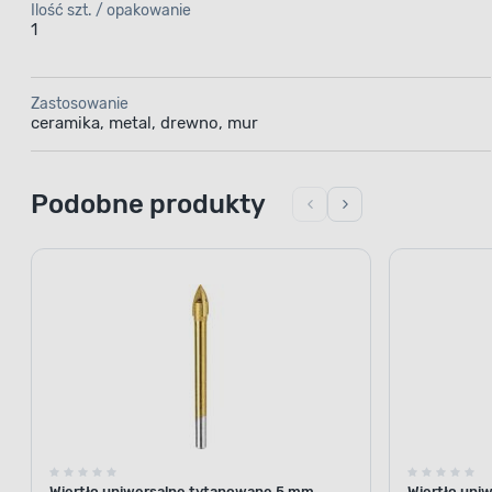
Ilość szt. / opakowanie
1
Zastosowanie
ceramika, metal, drewno, mur
Podobne produkty
Wiertło uniwersalne tytanowane 5 mm
Wiertło uniw