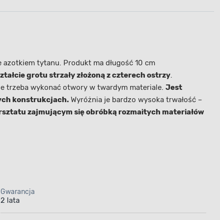
te azotkiem tytanu. Produkt ma długość 10 cm
tałcie grotu strzały złożoną z czterech ostrzy
.
zie trzeba wykonać otwory w twardym materiale.
Jest
ych konstrukcjach.
Wyróżnia je bardzo wysoka trwałość –
rsztatu zajmującym się obróbką rozmaitych materiałów
Gwarancja
2 lata