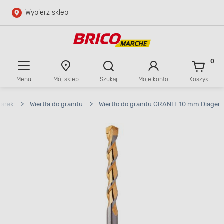
Wybierz sklep
Przejdź do głównej zawartości
Przejdź do wyszukiwarki
0
Menu
Mój sklep
Szukaj
Moje konto
Koszyk
Przejdź do kontaktu
tarek
>
Wiertła do granitu
>
Wiertło do granitu GRANIT 10 mm Diager