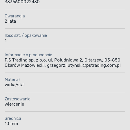
3336600022430
Gwarancja
2 lata
Ilość szt. / opakowanie
1
Informacje o producencie
P.S Trading sp. z o.o. ul. Południowa 2, Ołtarzew, 05-850
Ożarów Mazowiecki, grzegorz.lutynski@pstrading.com.pl
Materiał
widia/stal
Zastosowanie
wiercenie
Średnica
10 mm