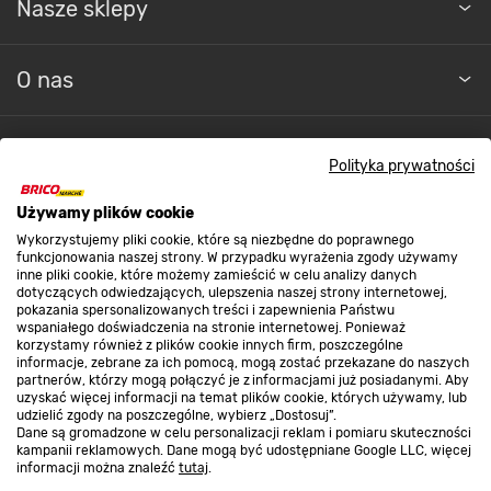
Nasze sklepy
O nas
Kontakt do sklepu
Polityka prywatności
Używamy plików cookie
Strefa biznesu
Wykorzystujemy pliki cookie, które są niezbędne do poprawnego
funkcjonowania naszej strony. W przypadku wyrażenia zgody używamy
inne pliki cookie, które możemy zamieścić w celu analizy danych
dotyczących odwiedzających, ulepszenia naszej strony internetowej,
Dołącz do nas
pokazania spersonalizowanych treści i zapewnienia Państwu
wspaniałego doświadczenia na stronie internetowej. Ponieważ
korzystamy również z plików cookie innych firm, poszczególne
informacje, zebrane za ich pomocą, mogą zostać przekazane do naszych
partnerów, którzy mogą połączyć je z informacjami już posiadanymi. Aby
uzyskać więcej informacji na temat plików cookie, których używamy, lub
udzielić zgody na poszczególne, wybierz „Dostosuj”.
Metody płatności
Dane są gromadzone w celu personalizacji reklam i pomiaru skuteczności
kampanii reklamowych. Dane mogą być udostępniane Google LLC, więcej
informacji można znaleźć
tutaj
.