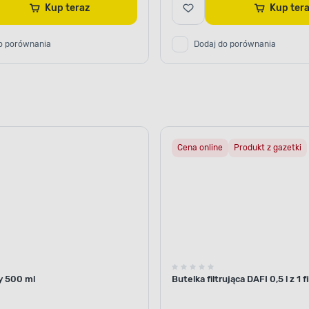
Kup teraz
Kup ter
o porównania
Dodaj do porównania
Cena online
Produkt z gazetki
y 500 ml
Butelka filtrująca DAFI 0,5 l z 1 f