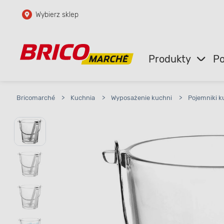
Wybierz sklep
Przejdź do głównej zawartości
Przejdź do wyszukiwarki
Produkty
Po
Przejdź do kontaktu
Bricomarché
>
Kuchnia
>
Wyposażenie kuchni
>
Pojemniki 