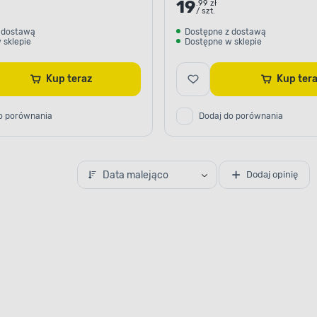
19
.99 zł
/ szt.
 dostawą
Dostępne z dostawą
 sklepie
Dostępne w sklepie
Kup teraz
Kup te
o porównania
Dodaj do porównania
Data malejąco
Dodaj opinię