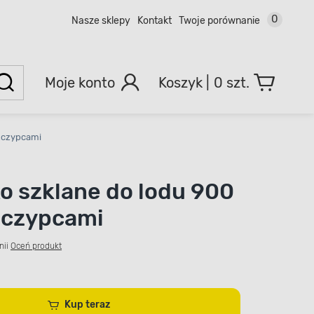
0
Nasze sklepy
Kontakt
Twoje porównanie
Moje konto
0 szt.
szczypcami
o szklane do lodu 900
zczypcami
nii
Oceń produkt
Kup teraz