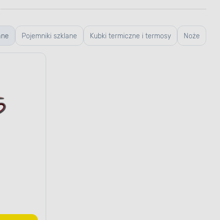
ane
Pojemniki szklane
Kubki termiczne i termosy
Noże