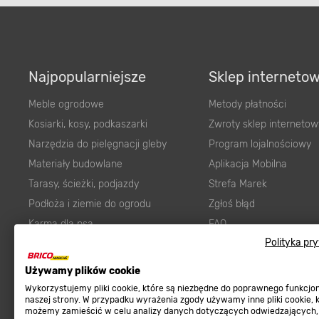
Najpopularniejsze
Sklep interneto
Meble ogrodowe
Metody płatności
Kosiarki, kosy, podkaszarki
Zwroty sklep internetow
Narzędzia do pielęgnacji gleby
Program lojalnościowy
Materiały budowlane
Aplikacja Mobilna
Tarasy, ścieżki, podjazdy
Strefa Marek
Podłoża i ziemie do ogrodu
Zgłoś błąd
Karma dla psa
FAQ
Polityka pr
Ogród
Prawny obowiązek zape
Farby wewnętrzne białe
zgodności towaru z um
Używamy plików cookie
Elektryka
Program Brico PRO
Wykorzystujemy pliki cookie, które są niezbędne do poprawnego funkcj
naszej strony. W przypadku wyrażenia zgody używamy inne pliki cookie, 
Panele
możemy zamieścić w celu analizy danych dotyczących odwiedzających,