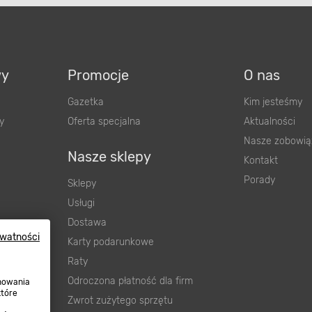
wy
Promocje
O nas
Gazetka
Kim jesteśmy
y
Oferta specjalna
Aktualności
Nasze zobowią
Nasze sklepy
Kontakt
Porady
Sklepy
Usługi
Dostawa
ywatności
wnienia
Karty podarunkowe
ową
Raty
Odroczona płatność dla firm
onowania
które
Zwrot zużytego sprzętu