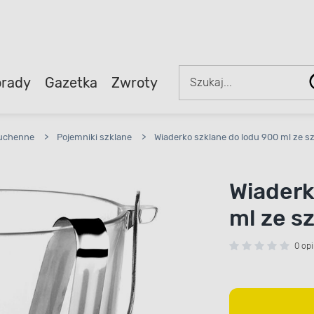
rady
Gazetka
Zwroty
kuchenne
>
Pojemniki szklane
>
Wiaderko szklane do lodu 900 ml ze 
Wiaderk
ml ze s
0 opi