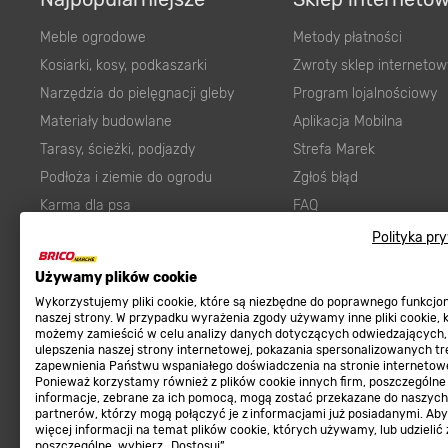
Meble ogrodowe
Metody płatności
Kosiarki, kosy, podkaszarki
Zwroty sklep internetow
Narzędzia do pielęgnacji gleby
Program lojalnościowy
Materiały budowlane
Aplikacja Mobilna
Tarasy, ścieżki, podjazdy
Strefa Marek
Podłoża i ziemie do ogrodu
Zgłoś błąd
Karma dla psa
FAQ
Ogród
Prawny obowiązek zape
Polityka pr
Farby wewnętrzne białe
zgodności towaru z um
Używamy plików cookie
Elektryka
Program Brico PRO
Wykorzystujemy pliki cookie, które są niezbędne do poprawnego funkcj
Panele
naszej strony. W przypadku wyrażenia zgody używamy inne pliki cookie, 
możemy zamieścić w celu analizy danych dotyczących odwiedzających,
Regulaminy
Elektronarzędzia
ulepszenia naszej strony internetowej, pokazania spersonalizowanych tre
zapewnienia Państwu wspaniałego doświadczenia na stronie internetowe
Płytki
Regulaminy
Ponieważ korzystamy również z plików cookie innych firm, poszczególne
informacje, zebrane za ich pomocą, mogą zostać przekazane do naszych
Panele podłogowe
Polityka prywatności
partnerów, którzy mogą połączyć je z informacjami już posiadanymi. Ab
Płyty OSB/HDF
więcej informacji na temat plików cookie, których używamy, lub udzielić
poszczególne, wybierz „Dostosuj”.