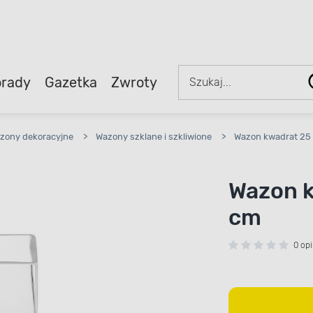
rady
Gazetka
Zwroty
zony dekoracyjne
>
Wazony szklane i szkliwione
>
Wazon kwadrat 25 
Wazon k
cm
0 opi