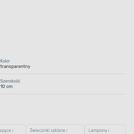
Kolor
transparentny
Szerokość
10 cm
iszące i
Świeczniki szklane i
Lampiony i