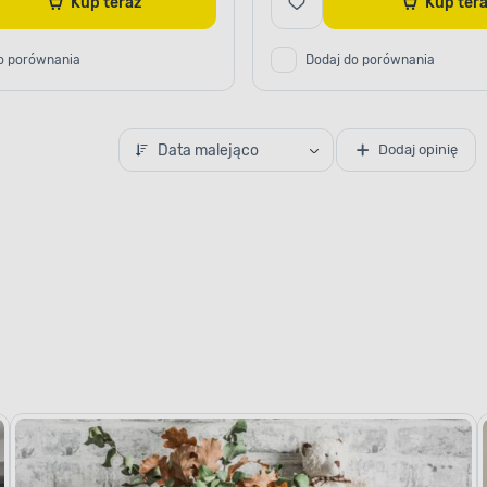
Kup teraz
Kup te
o porównania
Dodaj do porównania
Data malejąco
Dodaj opinię