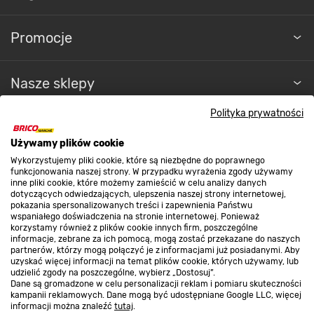
Promocje
Nasze sklepy
Polityka prywatności
O nas
Używamy plików cookie
Wykorzystujemy pliki cookie, które są niezbędne do poprawnego
Kontakt do sklepu
funkcjonowania naszej strony. W przypadku wyrażenia zgody używamy
inne pliki cookie, które możemy zamieścić w celu analizy danych
dotyczących odwiedzających, ulepszenia naszej strony internetowej,
pokazania spersonalizowanych treści i zapewnienia Państwu
Strefa biznesu
wspaniałego doświadczenia na stronie internetowej. Ponieważ
korzystamy również z plików cookie innych firm, poszczególne
informacje, zebrane za ich pomocą, mogą zostać przekazane do naszych
partnerów, którzy mogą połączyć je z informacjami już posiadanymi. Aby
uzyskać więcej informacji na temat plików cookie, których używamy, lub
udzielić zgody na poszczególne, wybierz „Dostosuj”.
Dołącz do nas
Dane są gromadzone w celu personalizacji reklam i pomiaru skuteczności
kampanii reklamowych. Dane mogą być udostępniane Google LLC, więcej
informacji można znaleźć
tutaj
.