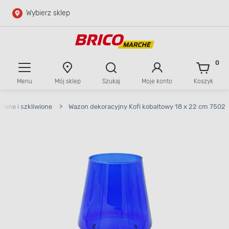
Wybierz sklep
Przejdź do głównej zawartości
Przejdź do wyszukiwarki
0
Menu
Mój sklep
Szukaj
Moje konto
Koszyk
Przejdź do kontaktu
lane i szkliwione
>
Wazon dekoracyjny Kofi kobaltowy 18 x 22 cm 7502