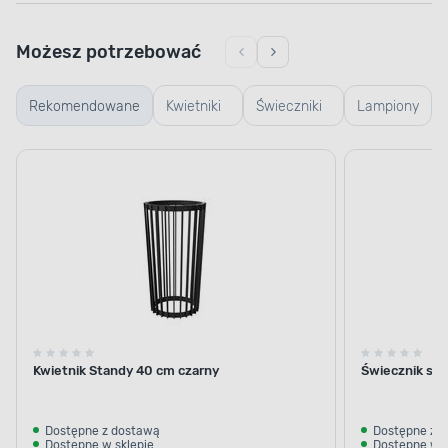
Możesz potrzebować
Rekomendowane
Kwietniki
Świeczniki
Lampiony
wiszące i
szklane i
i latarenki
stojące
szkliwione
Kwietnik Standy 40 cm czarny
Świecznik szkl
Dostępne z dostawą
Dostępne z 
Dostępne w sklepie
Dostępne w s