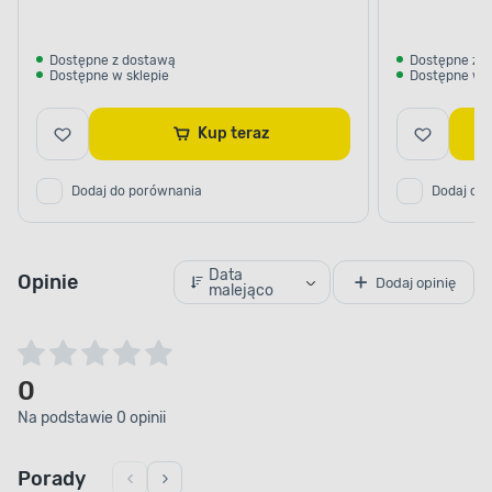
Dostępne z dostawą
Dostępne z 
Dostępne w sklepie
Dostępne w s
Kup teraz
Dodaj do porównania
Dodaj do
Data
Opinie
Dodaj opinię
malejąco
0
Na podstawie 0 opinii
Porady