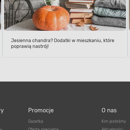
Jesienna chandra? Dodatki w mieszkaniu, które
poprawią nastrój!
wy
Promocje
O nas
Gazetka
Kim jesteśmy
y
Oferta specjalna
Aktualności