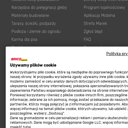
Narzędzia do pielęgnacji gleby
Program lojalnościowy
Materiały budowlane
Aplikacja Mobilna
Tarasy, ścieżki, podjazdy
Strefa Marek
Podłoża i ziemie do ogrodu
Zgłoś błąd
Karma dla psa
FAQ
Ogród
Prawny obowiązek zape
Polityka pr
Farby wewnętrzne białe
zgodności towaru z um
Elektryka
Program Brico PRO
Używamy plików cookie
Panele
Wykorzystujemy pliki cookie, które są niezbędne do poprawnego funkcj
Regulaminy
naszej strony. W przypadku wyrażenia zgody używamy inne pliki cookie, 
Elektronarzędzia
możemy zamieścić w celu analizy danych dotyczących odwiedzających,
ulepszenia naszej strony internetowej, pokazania spersonalizowanych tre
Płytki
Regulaminy
zapewnienia Państwu wspaniałego doświadczenia na stronie internetowe
Panele podłogowe
Ponieważ korzystamy również z plików cookie innych firm, poszczególne
Polityka prywatności
informacje, zebrane za ich pomocą, mogą zostać przekazane do naszych
Płyty OSB/HDF
partnerów, którzy mogą połączyć je z informacjami już posiadanymi. Ab
więcej informacji na temat plików cookie, których używamy, lub udzielić
Grabie do ogrodu
poszczególne, wybierz „Dostosuj”.
Dane są gromadzone w celu personalizacji reklam i pomiaru skutecznośc
reklamowych. Dane mogą być udostępniane Google LLC, więcej informa
znaleźć
tutaj
.