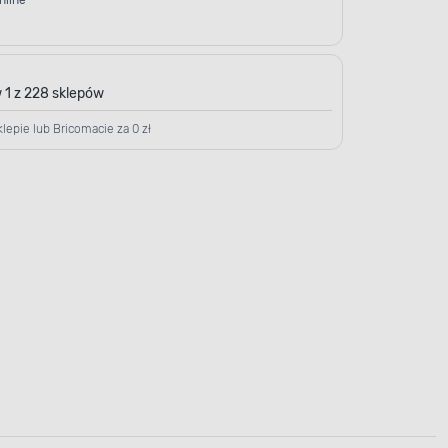
nline
 1 z 228 sklepów
lepie lub Bricomacie za 0 zł