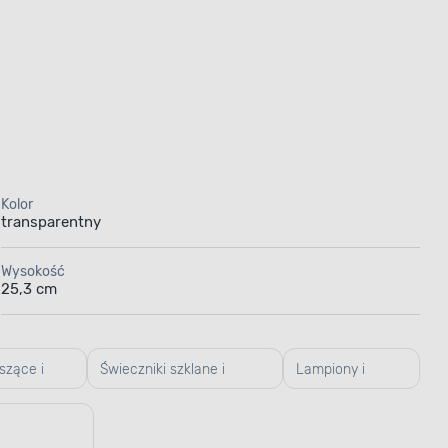
Kolor
transparentny
Wysokość
25,3 cm
iszące i
Świeczniki szklane i
Lampiony i
szkliwione
latarenki