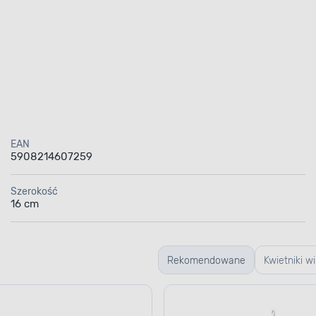
EAN
5908214607259
Szerokość
16 cm
Rekomendowane
Kwietniki w
stojące