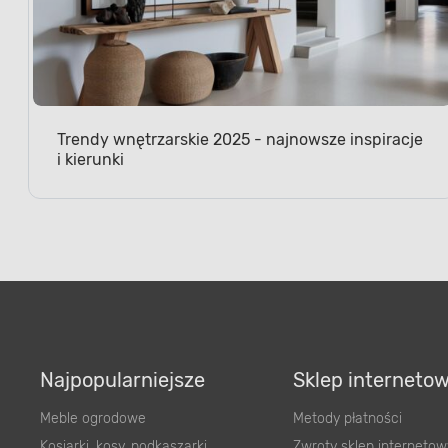
Trendy wnętrzarskie 2025 - najnowsze inspiracje
i kierunki
Najpopularniejsze
Sklep interneto
Meble ogrodowe
Metody płatności
Kosiarki, kosy, podkaszarki
Zwroty sklep internetow