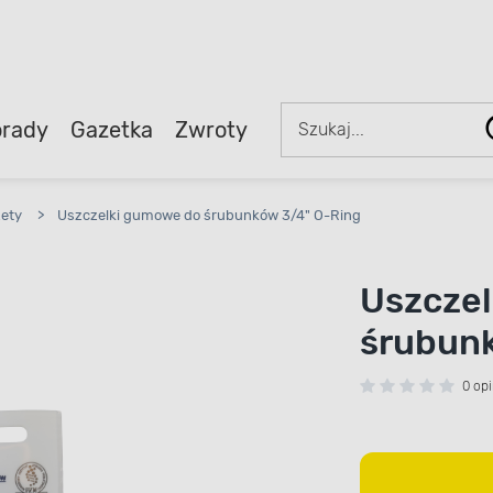
rady
Gazetka
Zwroty
zety
>
Uszczelki gumowe do śrubunków 3/4" O-Ring
Uszcze
śrubunk
0 opi