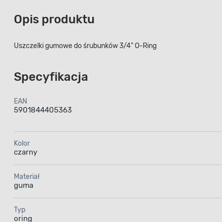
Opis produktu
Uszczelki gumowe do śrubunków 3/4" O-Ring
Specyfikacja
EAN
5901844405363
Kolor
czarny
Materiał
guma
Typ
oring