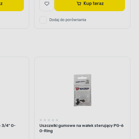
raz
Kup teraz
Dodaj do porównania
 3/4" O-
Uszczelki gumowe na wałek sterujący PG-6
O-Ring