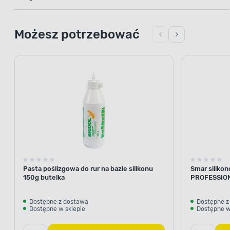
Możesz potrzebować
Pasta poślizgowa do rur na bazie silikonu
Smar siliko
150g butelka
PROFESSIO
Dostępne z dostawą
Dostępne z
Dostępne w sklepie
Dostępne w