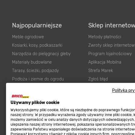
Najpopularniejsze
Sklep interneto
Meble ogrodowe
Metody płatności
Kosiarki, kosy, podkaszarki
Zwroty sklep internetow
Narzędzia do pielęgnacji gleby
Program lojalnościowy
Materiały budowlane
Aplikacja Mobilna
Tarasy, ścieżki, podjazdy
Strefa Marek
Podłoża i ziemie do ogrodu
Zgłoś błąd
Karma dla psa
FAQ
Polityka pr
Ogród
Prawny obowiązek zape
Używamy plików cookie
Farby wewnętrzne białe
zgodności towaru z um
Wykorzystujemy pliki cookie, które są niezbędne do poprawnego funkcj
Elektryka
Program Brico PRO
naszej strony. W przypadku wyrażenia zgody używamy inne pliki cookie, 
możemy zamieścić w celu analizy danych dotyczących odwiedzających,
Panele
ulepszenia naszej strony internetowej, pokazania spersonalizowanych tre
Regulaminy
Elektronarzędzia
zapewnienia Państwu wspaniałego doświadczenia na stronie internetowe
Ponieważ korzystamy również z plików cookie innych firm, poszczególne