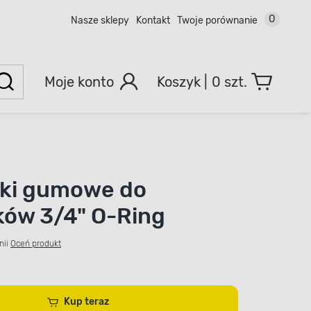
0
Nasze sklepy
Kontakt
Twoje porównanie
Moje konto
0 szt.
lki gumowe do
ów 3/4" O-Ring
nii
Oceń produkt
Kup teraz