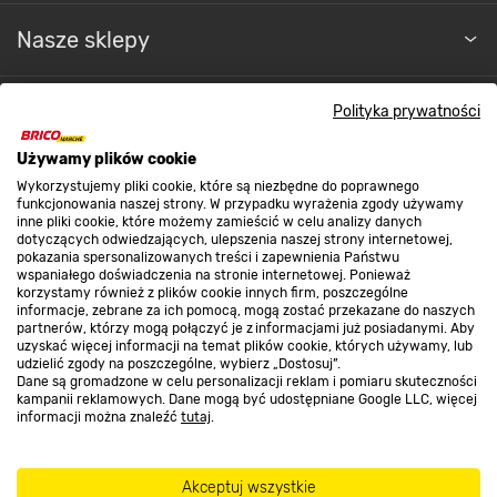
Nasze sklepy
O nas
Polityka prywatności
Używamy plików cookie
Kontakt do sklepu
Wykorzystujemy pliki cookie, które są niezbędne do poprawnego
funkcjonowania naszej strony. W przypadku wyrażenia zgody używamy
inne pliki cookie, które możemy zamieścić w celu analizy danych
dotyczących odwiedzających, ulepszenia naszej strony internetowej,
Strefa biznesu
pokazania spersonalizowanych treści i zapewnienia Państwu
wspaniałego doświadczenia na stronie internetowej. Ponieważ
korzystamy również z plików cookie innych firm, poszczególne
informacje, zebrane za ich pomocą, mogą zostać przekazane do naszych
partnerów, którzy mogą połączyć je z informacjami już posiadanymi. Aby
Dołącz do nas
uzyskać więcej informacji na temat plików cookie, których używamy, lub
udzielić zgody na poszczególne, wybierz „Dostosuj”.
Dane są gromadzone w celu personalizacji reklam i pomiaru skuteczności
kampanii reklamowych. Dane mogą być udostępniane Google LLC, więcej
informacji można znaleźć
tutaj
.
Metody płatności
Akceptuj wszystkie