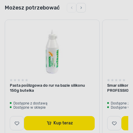
Możesz potrzebować
Pasta poślizgowa do rur na bazie silikonu
Smar silikon
150g butelka
PROFESSION
Dostępne z dostawą
Dostępne z 
Dostępne w sklepie
Dostępne w s
Kup teraz