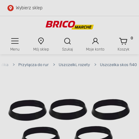
Wybierz sklep
Przejdź do głównej zawartości
Przejdź do wyszukiwarki
0
Menu
Mój sklep
Szukaj
Moje konto
Koszyk
Przejdź do kontaktu
ulika
>
Przyłącza do rur
>
Uszczelki, rozety
>
Uszczelka skos fi40