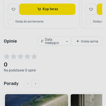
Kup teraz
Dodaj do porównania
Dodaj do
Data
Opinie
Dodaj opinię
malejąco
0
Na podstawie 0 opinii
Porady