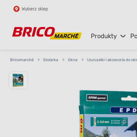
Wybierz sklep
Przejdź do głównej zawartości
Przejdź do wyszukiwarki
Produkty
Po
Przejdź do kontaktu
Bricomarché
>
Stolarka
>
Okna
>
Uszczelki i akcesoria do ok