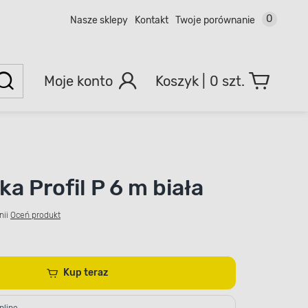
0
Nasze sklepy
Kontakt
Twoje porównanie
Moje konto
0 szt.
a Profil P 6 m biała
nii
Oceń produkt
Kup teraz