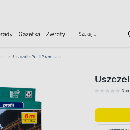
rady
Gazetka
Zwroty
ien
>
Uszczelka Profil P 6 m biała
Uszczelk
0 opi