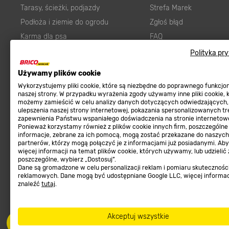
Tarasy, ścieżki, podjazdy
Strefa Marek
Podłoża i ziemie do ogrodu
Zgłoś błąd
Karma dla psa
FAQ
Ogród
Prawny obowiązek zape
Polityka pr
Farby wewnętrzne białe
zgodności towaru z um
Używamy plików cookie
Elektryka
Program Brico PRO
Wykorzystujemy pliki cookie, które są niezbędne do poprawnego funkcj
Panele
naszej strony. W przypadku wyrażenia zgody używamy inne pliki cookie, 
możemy zamieścić w celu analizy danych dotyczących odwiedzających,
Regulaminy
Elektronarzędzia
ulepszenia naszej strony internetowej, pokazania spersonalizowanych tre
zapewnienia Państwu wspaniałego doświadczenia na stronie internetowe
Płytki
Regulaminy
Ponieważ korzystamy również z plików cookie innych firm, poszczególne
informacje, zebrane za ich pomocą, mogą zostać przekazane do naszych
Panele podłogowe
Polityka prywatności
partnerów, którzy mogą połączyć je z informacjami już posiadanymi. Ab
Płyty OSB/HDF
więcej informacji na temat plików cookie, których używamy, lub udzielić
poszczególne, wybierz „Dostosuj”.
Grabie do ogrodu
Dane są gromadzone w celu personalizacji reklam i pomiaru skutecznośc
reklamowych. Dane mogą być udostępniane Google LLC, więcej informa
znaleźć
tutaj
.
Akceptuj wszystkie
Dołącz do nas
Met