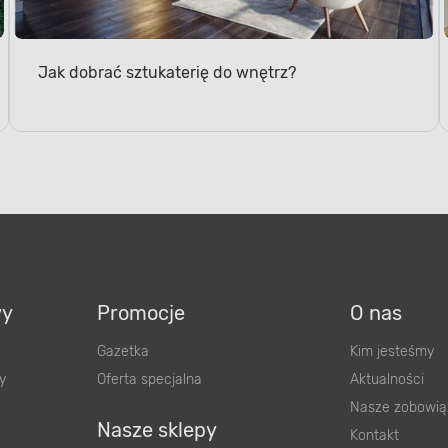
Jak dobrać sztukaterię do wnętrz?
wy
Promocje
O nas
Gazetka
Kim jesteśmy
y
Oferta specjalna
Aktualności
Nasze zobowią
Nasze sklepy
Kontakt