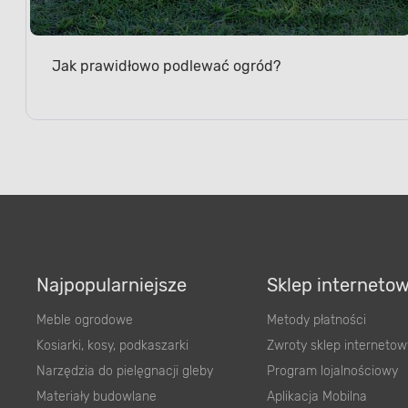
Jak prawidłowo podlewać ogród?
Najpopularniejsze
Sklep interneto
Meble ogrodowe
Metody płatności
Kosiarki, kosy, podkaszarki
Zwroty sklep internetow
Narzędzia do pielęgnacji gleby
Program lojalnościowy
Materiały budowlane
Aplikacja Mobilna