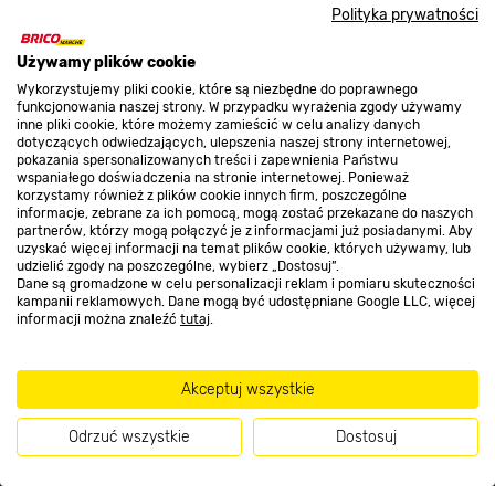
O nas
Polityka prywatności
Używamy plików cookie
Kontakt do sklepu
Wykorzystujemy pliki cookie, które są niezbędne do poprawnego
funkcjonowania naszej strony. W przypadku wyrażenia zgody używamy
inne pliki cookie, które możemy zamieścić w celu analizy danych
dotyczących odwiedzających, ulepszenia naszej strony internetowej,
Strefa biznesu
pokazania spersonalizowanych treści i zapewnienia Państwu
wspaniałego doświadczenia na stronie internetowej. Ponieważ
korzystamy również z plików cookie innych firm, poszczególne
informacje, zebrane za ich pomocą, mogą zostać przekazane do naszych
partnerów, którzy mogą połączyć je z informacjami już posiadanymi. Aby
Dołącz do nas
uzyskać więcej informacji na temat plików cookie, których używamy, lub
udzielić zgody na poszczególne, wybierz „Dostosuj”.
Dane są gromadzone w celu personalizacji reklam i pomiaru skuteczności
kampanii reklamowych. Dane mogą być udostępniane Google LLC, więcej
informacji można znaleźć
tutaj
.
Metody płatności
Akceptuj wszystkie
Odrzuć wszystkie
Dostosuj