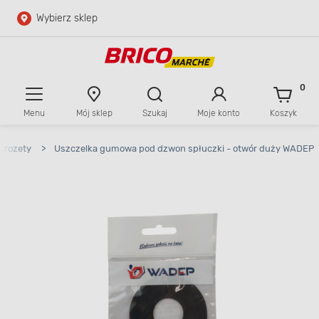
Wybierz sklep
Przejdź do głównej zawartości
Przejdź do wyszukiwarki
0
Menu
Mój sklep
Szukaj
Moje konto
Koszyk
Przejdź do kontaktu
, rozety
>
Uszczelka gumowa pod dzwon spłuczki - otwór duży WADEP