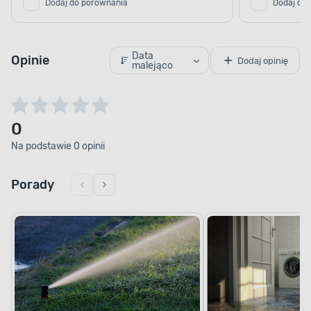
Dodaj do porównania
Dodaj do
Data
Opinie
Dodaj opinię
malejąco
0
Na podstawie 0 opinii
Porady