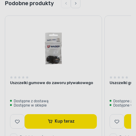
Podobne produkty
Uszczelki gumowe do zaworu pływakowego
Uszczelki gu
Dostępne z dostawą
Dostępne z 
Dostępne w sklepie
Dostępne w s
Kup teraz