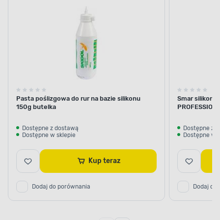
Pasta poślizgowa do rur na bazie silikonu
Smar silikon
150g butelka
PROFESSION
Dostępne z dostawą
Dostępne z 
Dostępne w sklepie
Dostępne w s
Kup teraz
Dodaj do porównania
Dodaj do