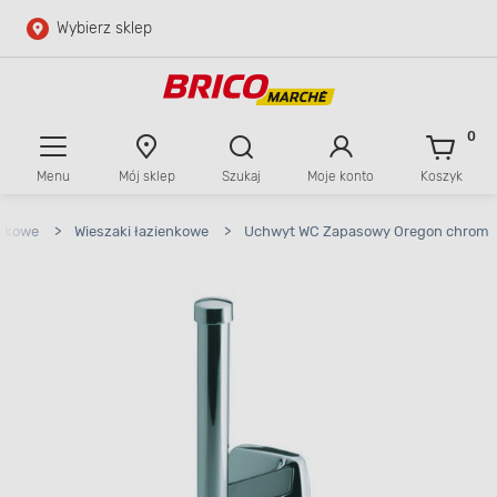
Wybierz sklep
Przejdź do głównej zawartości
Przejdź do wyszukiwarki
0
Menu
Mój sklep
Szukaj
Moje konto
Koszyk
Przejdź do kontaktu
enkowe
>
Wieszaki łazienkowe
>
Uchwyt WC Zapasowy Oregon chrom