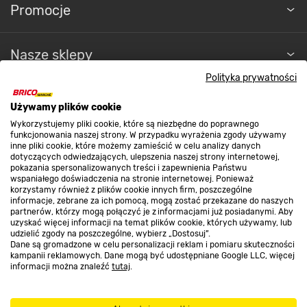
Promocje
Nasze sklepy
Polityka prywatności
O nas
Używamy plików cookie
Wykorzystujemy pliki cookie, które są niezbędne do poprawnego
funkcjonowania naszej strony. W przypadku wyrażenia zgody używamy
Kontakt do sklepu
inne pliki cookie, które możemy zamieścić w celu analizy danych
dotyczących odwiedzających, ulepszenia naszej strony internetowej,
pokazania spersonalizowanych treści i zapewnienia Państwu
wspaniałego doświadczenia na stronie internetowej. Ponieważ
Strefa biznesu
korzystamy również z plików cookie innych firm, poszczególne
informacje, zebrane za ich pomocą, mogą zostać przekazane do naszych
partnerów, którzy mogą połączyć je z informacjami już posiadanymi. Aby
uzyskać więcej informacji na temat plików cookie, których używamy, lub
udzielić zgody na poszczególne, wybierz „Dostosuj”.
Dołącz do nas
Dane są gromadzone w celu personalizacji reklam i pomiaru skuteczności
kampanii reklamowych. Dane mogą być udostępniane Google LLC, więcej
informacji można znaleźć
tutaj
.