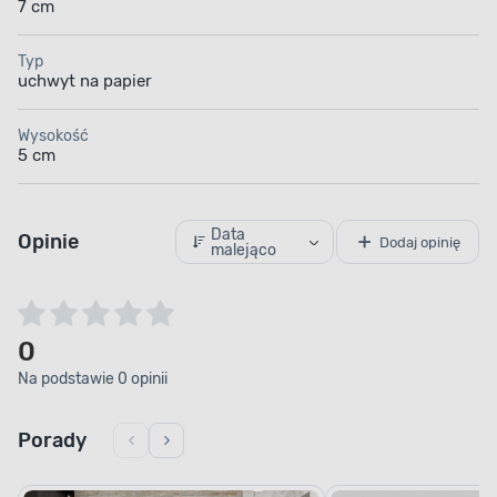
7 cm
Typ
uchwyt na papier
Wysokość
5 cm
Data
Opinie
Dodaj opinię
malejąco
0
Na podstawie 0 opinii
Porady