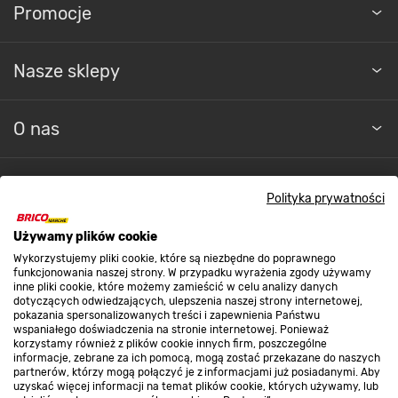
Promocje
Nasze sklepy
O nas
Kontakt do sklepu
Polityka prywatności
Używamy plików cookie
Strefa biznesu
Wykorzystujemy pliki cookie, które są niezbędne do poprawnego
funkcjonowania naszej strony. W przypadku wyrażenia zgody używamy
inne pliki cookie, które możemy zamieścić w celu analizy danych
dotyczących odwiedzających, ulepszenia naszej strony internetowej,
Dołącz do nas
pokazania spersonalizowanych treści i zapewnienia Państwu
wspaniałego doświadczenia na stronie internetowej. Ponieważ
korzystamy również z plików cookie innych firm, poszczególne
informacje, zebrane za ich pomocą, mogą zostać przekazane do naszych
partnerów, którzy mogą połączyć je z informacjami już posiadanymi. Aby
uzyskać więcej informacji na temat plików cookie, których używamy, lub