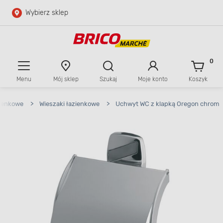
Wybierz sklep
Przejdź do głównej zawartości
Przejdź do wyszukiwarki
0
Menu
Mój sklep
Szukaj
Moje konto
Koszyk
Przejdź do kontaktu
zienkowe
>
Wieszaki łazienkowe
>
Uchwyt WC z klapką Oregon chrom