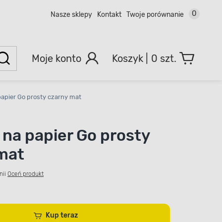
0
Nasze sklepy
Kontakt
Twoje porównanie
Moje konto
0 szt.
apier Go prosty czarny mat
na papier Go prosty
mat
nii
Oceń produkt
Kup teraz