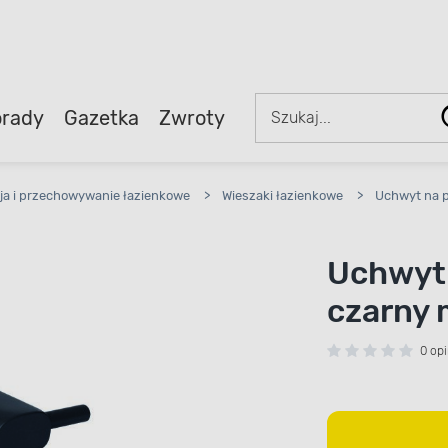
rady
Gazetka
Zwroty
ja i przechowywanie łazienkowe
>
Wieszaki łazienkowe
>
Uchwyt na p
Uchwyt 
czarny 
0 opi