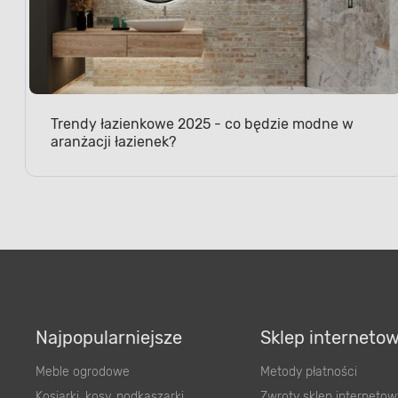
Trendy łazienkowe 2025 - co będzie modne w
aranżacji łazienek?
Najpopularniejsze
Sklep interneto
Meble ogrodowe
Metody płatności
Kosiarki, kosy, podkaszarki
Zwroty sklep internetow