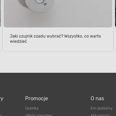
Jaki czujnik czadu wybrać? Wszystko, co warto
wiedzieć
wy
Promocje
O nas
Gazetka
Kim jesteśmy
y
Oferta specjalna
Aktualności