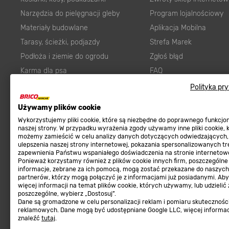
Narzędzia do pielęgnacji gleby
Program lojalnościowy
Materiały budowlane
Aplikacja Mobilna
Tarasy, ścieżki, podjazdy
Strefa Marek
Podłoża i ziemie do ogrodu
Zgłoś błąd
Karma dla psa
FAQ
Ogród
Prawny obowiązek zape
Polityka pr
Farby wewnętrzne białe
zgodności towaru z um
Używamy plików cookie
Elektryka
Program Brico PRO
Wykorzystujemy pliki cookie, które są niezbędne do poprawnego funkcj
Panele
naszej strony. W przypadku wyrażenia zgody używamy inne pliki cookie, 
możemy zamieścić w celu analizy danych dotyczących odwiedzających,
Regulaminy
Elektronarzędzia
ulepszenia naszej strony internetowej, pokazania spersonalizowanych tre
zapewnienia Państwu wspaniałego doświadczenia na stronie internetowe
Płytki
Regulaminy
Ponieważ korzystamy również z plików cookie innych firm, poszczególne
informacje, zebrane za ich pomocą, mogą zostać przekazane do naszych
Panele podłogowe
Polityka prywatności
partnerów, którzy mogą połączyć je z informacjami już posiadanymi. Ab
Płyty OSB/HDF
więcej informacji na temat plików cookie, których używamy, lub udzielić
poszczególne, wybierz „Dostosuj”.
Grabie do ogrodu
Dane są gromadzone w celu personalizacji reklam i pomiaru skutecznośc
reklamowych. Dane mogą być udostępniane Google LLC, więcej informa
znaleźć
tutaj
.