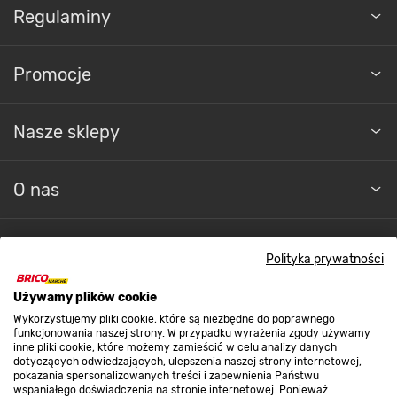
Regulaminy
Promocje
Nasze sklepy
O nas
Kontakt do sklepu
Polityka prywatności
Używamy plików cookie
Strefa biznesu
Wykorzystujemy pliki cookie, które są niezbędne do poprawnego
funkcjonowania naszej strony. W przypadku wyrażenia zgody używamy
inne pliki cookie, które możemy zamieścić w celu analizy danych
dotyczących odwiedzających, ulepszenia naszej strony internetowej,
Dołącz do nas
pokazania spersonalizowanych treści i zapewnienia Państwu
wspaniałego doświadczenia na stronie internetowej. Ponieważ