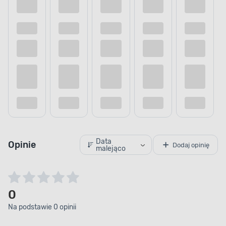
Data
Opinie
Dodaj opinię
malejąco
0
Na podstawie 0 opinii