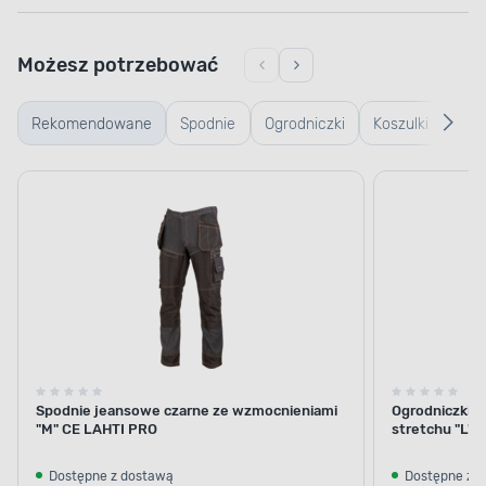
Możesz potrzebować
Rekomendowane
Spodnie
Ogrodniczki
Koszulki
Kurt
robocze
robocze
rob
Spodnie jeansowe czarne ze wzmocnieniami
Ogrodniczki k
"M" CE LAHTI PRO
stretchu "L"
Dostępne z dostawą
Dostępne z 