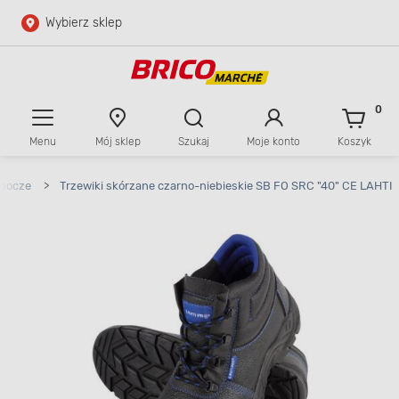
Wybierz sklep
Przejdź do głównej zawartości
Przejdź do wyszukiwarki
0
Menu
Mój sklep
Szukaj
Moje konto
Koszyk
Przejdź do kontaktu
obocze
>
Trzewiki skórzane czarno-niebieskie SB FO SRC "40" CE LAHTI