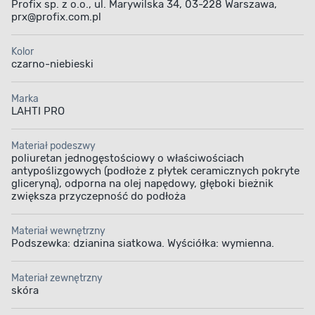
Profix sp. z o.o., ul. Marywilska 34, 03-228 Warszawa,
prx@profix.com.pl
Kolor
czarno-niebieski
Marka
LAHTI PRO
Materiał podeszwy
poliuretan jednogęstościowy o właściwościach
antypoślizgowych (podłoże z płytek ceramicznych pokryte
gliceryną), odporna na olej napędowy, głęboki bieżnik
zwiększa przyczepność do podłoża
Materiał wewnętrzny
Podszewka: dzianina siatkowa. Wyściółka: wymienna.
Materiał zewnętrzny
skóra