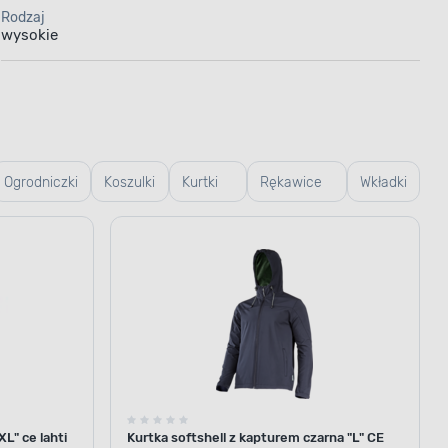
Rodzaj
wysokie
Ogrodniczki
Koszulki
Kurtki
Rękawice
Wkładki
robocze
robocze
robocze i
do
ogrodowe
butów
L" ce lahti
Kurtka softshell z kapturem czarna "L" CE