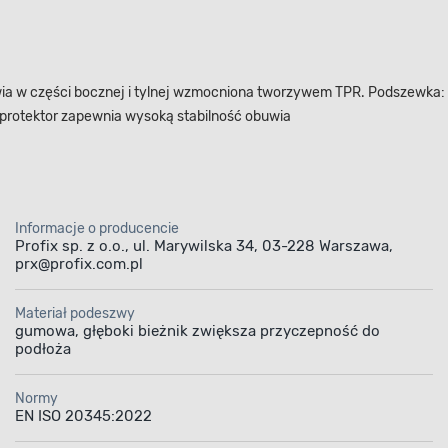
uwia w części bocznej i tylnej wzmocniona tworzywem TPR. Podszewka
protektor zapewnia wysoką stabilność obuwia
Informacje o producencie
Profix sp. z o.o., ul. Marywilska 34, 03-228 Warszawa,
prx@profix.com.pl
Materiał podeszwy
gumowa, głęboki bieżnik zwiększa przyczepność do
podłoża
Normy
EN ISO 20345:2022