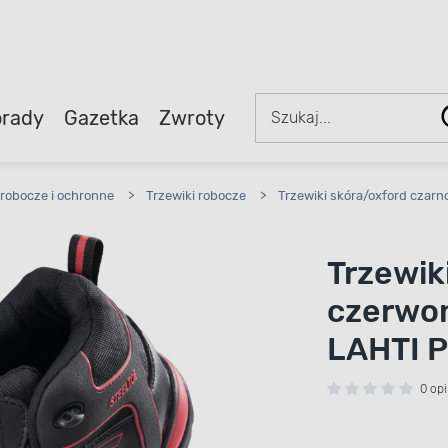
rady
Gazetka
Zwroty
robocze i ochronne
>
Trzewiki robocze
>
Trzewiki skóra/oxford cza
Trzewik
czerwo
LAHTI 
0 opi