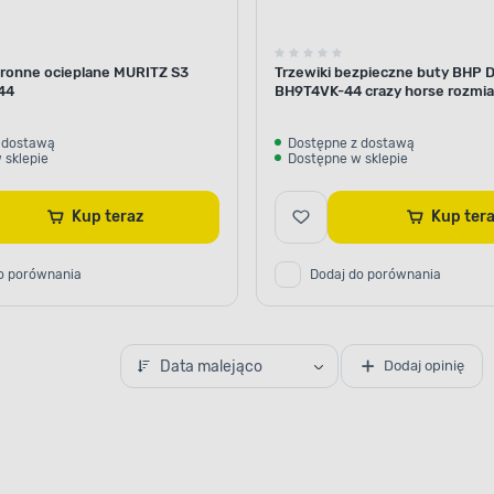
hronne ocieplane MURITZ S3
Trzewiki bezpieczne buty BHP
44
BH9T4VK-44 crazy horse rozmia
SRC
 dostawą
Dostępne z dostawą
 sklepie
Dostępne w sklepie
Kup teraz
Kup te
o porównania
Dodaj do porównania
Data malejąco
Dodaj opinię