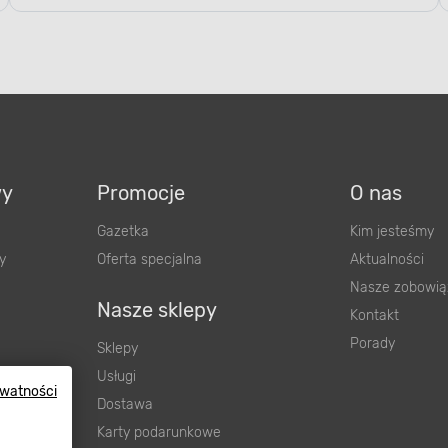
wy
Promocje
O nas
Gazetka
Kim jesteśmy
y
Oferta specjalna
Aktualności
Nasze zobowią
Nasze sklepy
Kontakt
Porady
Sklepy
Usługi
ywatności
Dostawa
wnienia
Karty podarunkowe