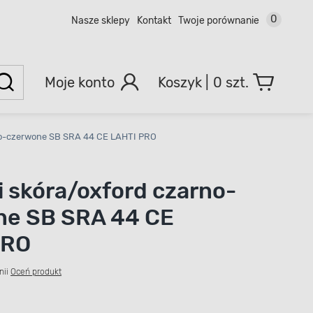
0
Nasze sklepy
Kontakt
Twoje porównanie
Moje konto
0 szt.
rno-czerwone SB SRA 44 CE LAHTI PRO
i skóra/oxford czarno-
ne SB SRA 44 CE
PRO
nii
Oceń produkt