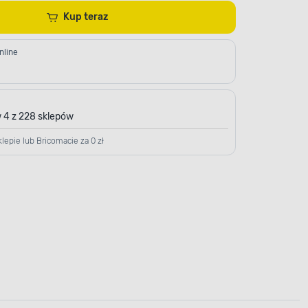
Kup teraz
nline
 4 z 228 sklepów
lepie lub Bricomacie za 0 zł