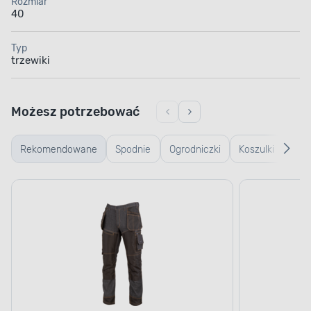
Rozmiar
40
Typ
trzewiki
Możesz potrzebować
Rekomendowane
Spodnie
Ogrodniczki
Koszulki
Kurt
robocze
robocze
rob