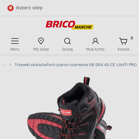
Wybierz sklep
Przejdź do głównej zawartości
Przejdź do wyszukiwarki
0
Menu
Mój sklep
Szukaj
Moje konto
Koszyk
Przejdź do kontaktu
cze
>
Trzewiki skóra/oxford czarno-czerwone SB SRA 40 CE LAHTI PRO