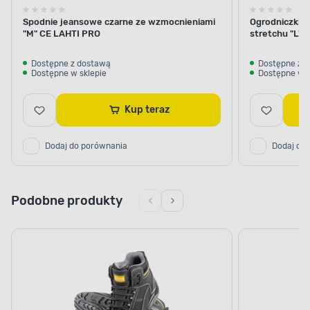
Spodnie jeansowe czarne ze wzmocnieniami
Ogrodniczki k
"M" CE LAHTI PRO
stretchu "L"
Dostępne z dostawą
Dostępne z 
Dostępne w sklepie
Dostępne w s
Kup teraz
Dodaj do porównania
Dodaj do
Podobne produkty