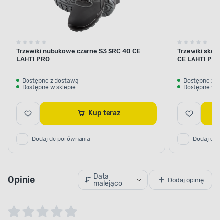
Trzewiki nubukowe czarne S3 SRC 40 CE
Trzewiki skó
LAHTI PRO
CE LAHTI PR
Dostępne z dostawą
Dostępne z 
Dostępne w sklepie
Dostępne w s
Kup teraz
Dodaj do porównania
Dodaj do
Data
Opinie
Dodaj opinię
malejąco