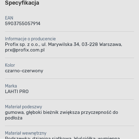
Specyfikacja
EAN
5903755057914
Informacje o producencie
Profix sp. z o.o., ul. Marywilska 34, 03-228 Warszawa,
prx@profix.com.pl
Kolor
czarno-czerwony
Marka
LAHTI PRO
Materiał podeszwy
gumowa, głęboki bieżnik zwiększa przyczepność do
podłoża
Materiał wewnętrzny
Podszewka: dzianina siatkowa. Wyściółka: wymienna.