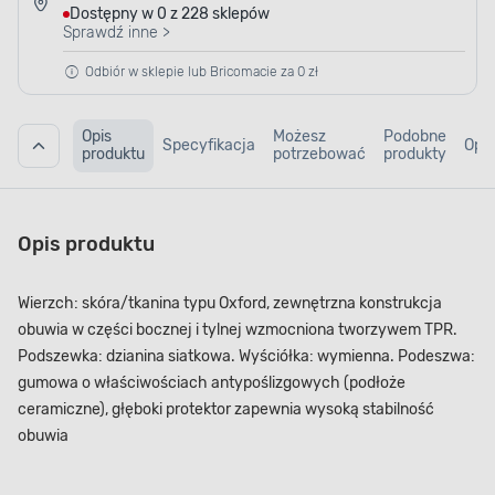
Dostępny w 0 z 228 sklepów
Sprawdź inne >
Odbiór w sklepie lub Bricomacie za 0 zł
Opis
Możesz
Podobne
Specyfikacja
Opin
produktu
potrzebować
produkty
Opis produktu
Wierzch: skóra/tkanina typu Oxford, zewnętrzna konstrukcja
obuwia w części bocznej i tylnej wzmocniona tworzywem TPR.
Podszewka: dzianina siatkowa. Wyściółka: wymienna. Podeszwa:
gumowa o właściwościach antypoślizgowych (podłoże
ceramiczne), głęboki protektor zapewnia wysoką stabilność
obuwia