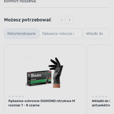
komfort noszenia.
Możesz potrzebować
Rekomendowane
Rękawice robocze i
Wkładki do
ogrodowe
butów
Rękawice ochronne DIAMOND nitrylowe M
Wkładki do bu
rozmiar 7 - 8 czarne
antyelektrost