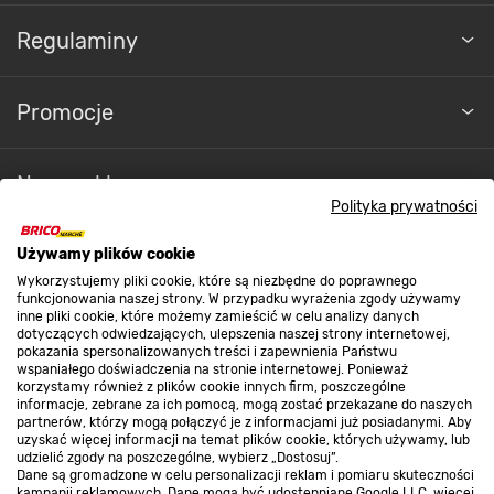
Regulaminy
Promocje
Nasze sklepy
Polityka prywatności
O nas
Używamy plików cookie
Wykorzystujemy pliki cookie, które są niezbędne do poprawnego
funkcjonowania naszej strony. W przypadku wyrażenia zgody używamy
inne pliki cookie, które możemy zamieścić w celu analizy danych
Kontakt do sklepu
dotyczących odwiedzających, ulepszenia naszej strony internetowej,
pokazania spersonalizowanych treści i zapewnienia Państwu
wspaniałego doświadczenia na stronie internetowej. Ponieważ
korzystamy również z plików cookie innych firm, poszczególne
Strefa biznesu
informacje, zebrane za ich pomocą, mogą zostać przekazane do naszych
partnerów, którzy mogą połączyć je z informacjami już posiadanymi. Aby
uzyskać więcej informacji na temat plików cookie, których używamy, lub
udzielić zgody na poszczególne, wybierz „Dostosuj”.
Dane są gromadzone w celu personalizacji reklam i pomiaru skuteczności
Dołącz do nas
kampanii reklamowych. Dane mogą być udostępniane Google LLC, więcej