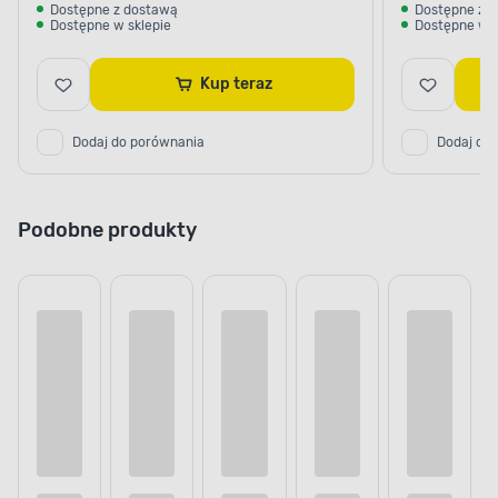
Dostępne z dostawą
Dostępne z 
Dostępne w sklepie
Dostępne w s
Kup teraz
Dodaj do porównania
Dodaj do
Podobne produkty