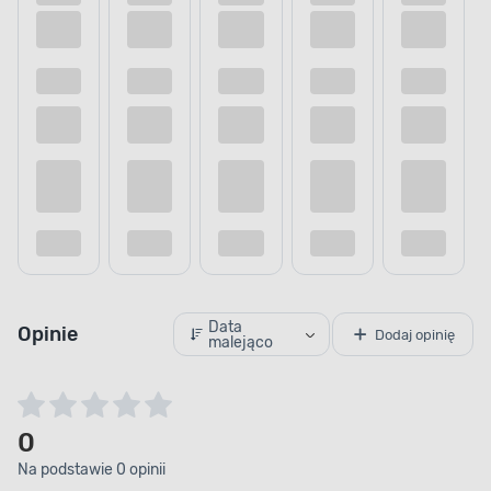
Data
Opinie
Dodaj opinię
malejąco
0
Na podstawie 0 opinii