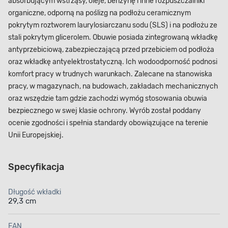
absorbującym wstrząsy, oleje, benzynę i inne rozpuszczalniki
organiczne, odporną na poślizg na podłożu ceramicznym
pokrytym roztworem laurylosiarczanu sodu (SLS) i na podłożu ze
stali pokrytym glicerolem. Obuwie posiada zintegrowaną wkładkę
antyprzebiciową, zabezpieczającą przed przebiciem od podłoża
oraz wkładkę antyelektrostatyczną. Ich wodoodporność podnosi
komfort pracy w trudnych warunkach. Zalecane na stanowiska
pracy, w magazynach, na budowach, zakładach mechanicznych
oraz wszędzie tam gdzie zachodzi wymóg stosowania obuwia
bezpiecznego w swej klasie ochrony. Wyrób został poddany
ocenie zgodności i spełnia standardy obowiązujące na terenie
Unii Europejskiej.
Specyfikacja
Długość wkładki
29,3 cm
EAN