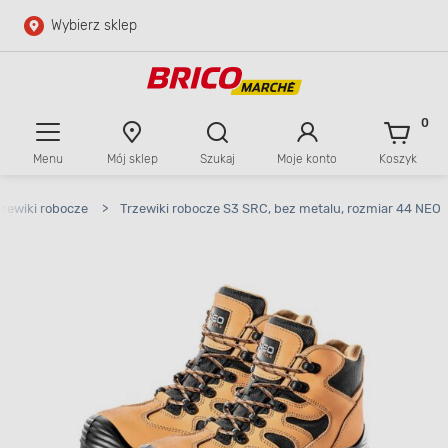
Wybierz sklep
Przejdź do głównej zawartości
Przejdź do wyszukiwarki
0
Menu
Mój sklep
Szukaj
Moje konto
Koszyk
Przejdź do kontaktu
rzewiki robocze
>
Trzewiki robocze S3 SRC, bez metalu, rozmiar 44 NEO