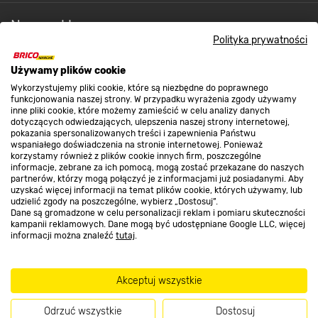
Nasze sklepy
Polityka prywatności
O nas
Używamy plików cookie
Wykorzystujemy pliki cookie, które są niezbędne do poprawnego
Kontakt do sklepu
funkcjonowania naszej strony. W przypadku wyrażenia zgody używamy
inne pliki cookie, które możemy zamieścić w celu analizy danych
dotyczących odwiedzających, ulepszenia naszej strony internetowej,
pokazania spersonalizowanych treści i zapewnienia Państwu
Strefa biznesu
wspaniałego doświadczenia na stronie internetowej. Ponieważ
korzystamy również z plików cookie innych firm, poszczególne
informacje, zebrane za ich pomocą, mogą zostać przekazane do naszych
partnerów, którzy mogą połączyć je z informacjami już posiadanymi. Aby
uzyskać więcej informacji na temat plików cookie, których używamy, lub
udzielić zgody na poszczególne, wybierz „Dostosuj”.
Dołącz do nas
Dane są gromadzone w celu personalizacji reklam i pomiaru skuteczności
kampanii reklamowych. Dane mogą być udostępniane Google LLC, więcej
informacji można znaleźć
tutaj
.
Metody płatności
Akceptuj wszystkie
Odrzuć wszystkie
Dostosuj