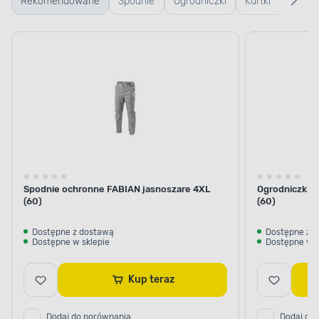
Rekomendowane
Spodnie
Ogrodniczki
Kurtki
Ręk
robocze
robocze
rob
ogr
Spodnie ochronne FABIAN jasnoszare 4XL
Ogrodniczki 
(60)
(60)
Dostępne z dostawą
Dostępne z 
Dostępne w sklepie
Dostępne w s
Kup teraz
Dodaj do porównania
Dodaj do