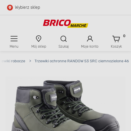
Wybierz sklep
Przejdź do głównej zawartości
Przejdź do wyszukiwarki
0
Menu
Mój sklep
Szukaj
Moje konto
Koszyk
Przejdź do kontaktu
zewiki robocze
>
Trzewiki ochronne RANDOW S3 SRC ciemnozielone 46