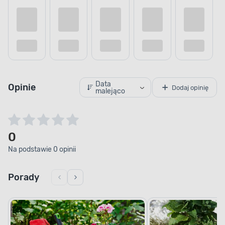
Kup teraz
Dodaj do porównania
Dodaj do
Data
Opinie
Dodaj opinię
malejąco
0
Na podstawie 0 opinii
Porady