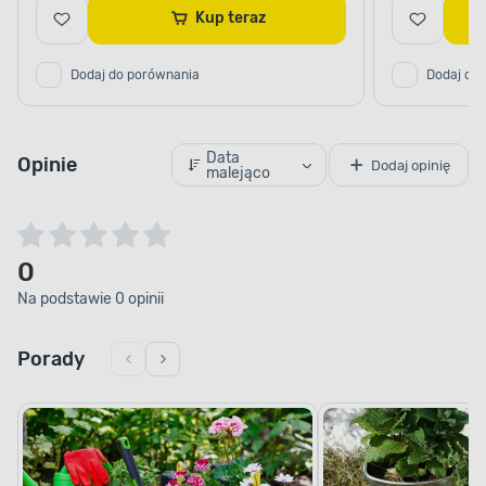
Kup teraz
Dodaj do porównania
Dodaj do
Data
Opinie
Dodaj opinię
malejąco
0
Na podstawie 0 opinii
Porady