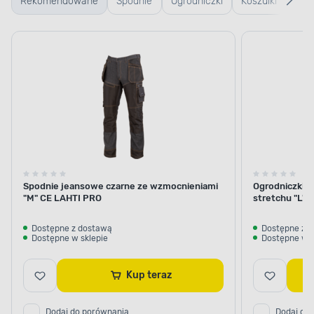
Rekomendowane
Spodnie
Ogrodniczki
Koszulki
Kurt
robocze
robocze
rob
Spodnie jeansowe czarne ze wzmocnieniami
Ogrodniczki k
"M" CE LAHTI PRO
stretchu "L"
Dostępne z dostawą
Dostępne z 
Dostępne w sklepie
Dostępne w s
Kup teraz
Dodaj do porównania
Dodaj do