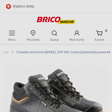
Wybierz sklep
Przejdź do głównej zawartości
Przejdź do wyszukiwarki
0
Menu
Mój sklep
Szukaj
Moje konto
Koszyk
Przejdź do kontaktu
obocze
>
Trzewiki ochronne BERKEL S1P SRC czarno/pomarańczowe 44