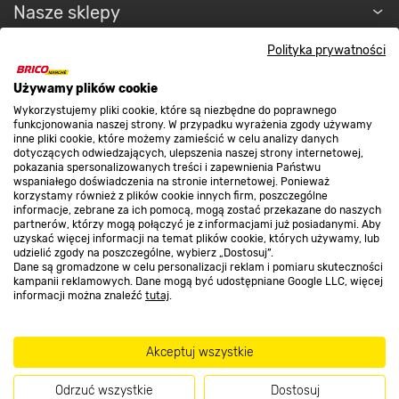
Nasze sklepy
Polityka prywatności
O nas
Używamy plików cookie
Wykorzystujemy pliki cookie, które są niezbędne do poprawnego
Kontakt do sklepu
funkcjonowania naszej strony. W przypadku wyrażenia zgody używamy
inne pliki cookie, które możemy zamieścić w celu analizy danych
dotyczących odwiedzających, ulepszenia naszej strony internetowej,
pokazania spersonalizowanych treści i zapewnienia Państwu
Strefa biznesu
wspaniałego doświadczenia na stronie internetowej. Ponieważ
korzystamy również z plików cookie innych firm, poszczególne
informacje, zebrane za ich pomocą, mogą zostać przekazane do naszych
partnerów, którzy mogą połączyć je z informacjami już posiadanymi. Aby
uzyskać więcej informacji na temat plików cookie, których używamy, lub
udzielić zgody na poszczególne, wybierz „Dostosuj”.
Dołącz do nas
Dane są gromadzone w celu personalizacji reklam i pomiaru skuteczności
kampanii reklamowych. Dane mogą być udostępniane Google LLC, więcej
informacji można znaleźć
tutaj
.
Metody płatności
Akceptuj wszystkie
Odrzuć wszystkie
Dostosuj