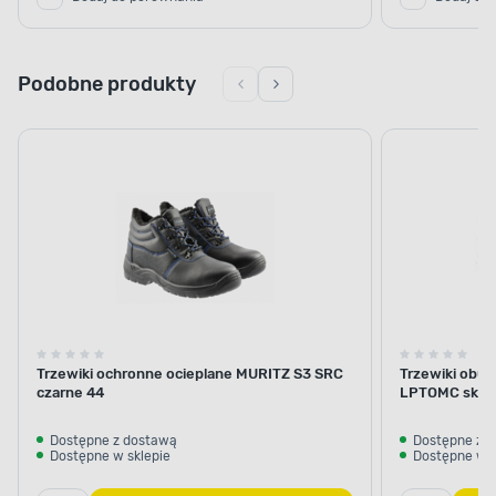
Podobne produkty
Trzewiki ochronne ocieplane MURITZ S3 SRC
Trzewiki obu
czarne 44
LPTOMC skórz
Dostępne z dostawą
Dostępne z 
Dostępne w sklepie
Dostępne w s