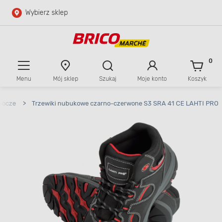
Wybierz sklep
Przejdź do głównej zawartości
Przejdź do wyszukiwarki
0
Menu
Mój sklep
Szukaj
Moje konto
Koszyk
Przejdź do kontaktu
obocze
>
Trzewiki nubukowe czarno-czerwone S3 SRA 41 CE LAHTI PRO