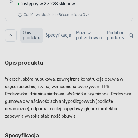
Dostępny w 2 z 228 sklepów
Odbiór w sklepie lub Bricomacie za 0 zł
Opis
Możesz
Podobne
Specyfikacja
Opin
produktu
potrzebować
produkty
Opis produktu
Wierzch: skóra nubukowa, zewnętrzna konstrukcja obuwia w
części przedniej i tylnej wzmocniona tworzywem TPR.
Podszewka: dzianina siatkowa. Wyściółka: wymienna. Podeszwa:
gumowa o właściwościach antypoślizgowych (podłoże
ceramiczne), odporna na olej napędowy, głęboki protektor
zapewnia wysoką stabilność obuwia
Specyfikacja