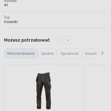
Rozmiar
41
Typ
trzewiki
Możesz potrzebować
Rekomendowane
Spodnie
Ogrodniczki
Koszulki
Kurt
robocze
robocze
rob