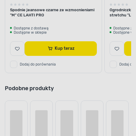
Spodnie jeansowe czarne ze wzmocnieniami
Ogrodniczki k
"M" CE LAHTI PRO
stretchu "L"
Dostępne z dostawą
Dostępne z 
Dostępne w sklepie
Dostępne w s
Kup teraz
Dodaj do porównania
Dodaj do
Podobne produkty