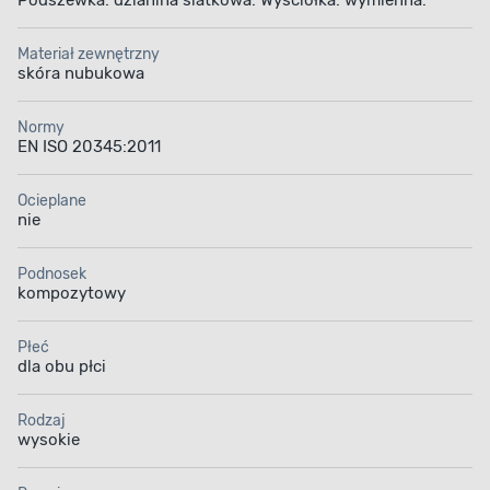
Podszewka: dzianina siatkowa. Wyściółka: wymienna.
Materiał zewnętrzny
skóra nubukowa
Normy
EN ISO 20345:2011
Ocieplane
nie
Podnosek
kompozytowy
Płeć
dla obu płci
Rodzaj
wysokie