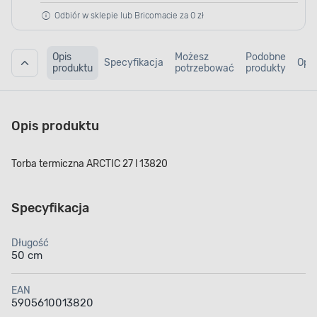
Odbiór w sklepie lub Bricomacie za 0 zł
Opis
Możesz
Podobne
Specyfikacja
Opin
produktu
potrzebować
produkty
Opis produktu
Torba termiczna ARCTIC 27 l 13820
Specyfikacja
Długość
50 cm
EAN
5905610013820