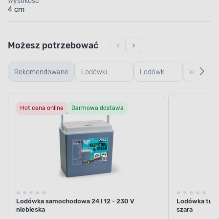
Wysokość
4 cm
Możesz potrzebować
Rekomendowane
Lodówki
Lodówki
Wkłady d
samochodowe
turystyczne
lodówek
Hot cena online
Darmowa dostawa
elektryczne
turystyc
Nowość
Lodówka samochodowa 24 l 12 - 230 V
Lodówka turys
niebieska
szara