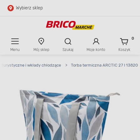
Wybierz sklep
Przejdź do głównej zawartości
Przejdź do wyszukiwarki
0
Menu
Mój sklep
Szukaj
Moje konto
Koszyk
Przejdź do kontaktu
 turystyczne i wkłady chłodzące
>
Torba termiczna ARCTIC 27 l 13820