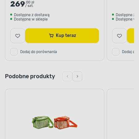
269
.00 zł
/ szt.
Dostępne z dostawą
Dostępne z 
Dostępne w sklepie
Dostępne w s
Kup teraz
Dodaj do porównania
Dodaj do
Podobne produkty