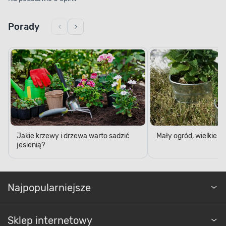
Porady
Jakie krzewy i drzewa warto sadzić
Mały ogród, wielkie 
jesienią?
Najpopularniejsze
Sklep internetowy