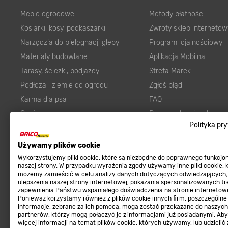
Meble ogrodowe
Metody płatności
Kosiarki, kosy, podkaszarki
Zwroty sklep internetow
Narzędzia do pielęgnacji gleby
Program lojalnościowy
Materiały budowlane
Aplikacja Mobilna
Tarasy, ścieżki, podjazdy
Strefa Marek
Podłoża i ziemie do ogrodu
Zgłoś błąd
Karma dla psa
FAQ
Ogród
Prawny obowiązek zape
Polityka pr
Farby wewnętrzne białe
zgodności towaru z um
Elektryka
Program Brico PRO
Używamy plików cookie
Panele
Wykorzystujemy pliki cookie, które są niezbędne do poprawnego funkcj
Regulaminy
naszej strony. W przypadku wyrażenia zgody używamy inne pliki cookie, 
Elektronarzędzia
możemy zamieścić w celu analizy danych dotyczących odwiedzających,
ulepszenia naszej strony internetowej, pokazania spersonalizowanych tre
Płytki
Regulaminy
zapewnienia Państwu wspaniałego doświadczenia na stronie internetowe
Panele podłogowe
Ponieważ korzystamy również z plików cookie innych firm, poszczególne
Polityka prywatności
informacje, zebrane za ich pomocą, mogą zostać przekazane do naszych
Płyty OSB/HDF
partnerów, którzy mogą połączyć je z informacjami już posiadanymi. Ab
więcej informacji na temat plików cookie, których używamy, lub udzielić
Grabie do ogrodu