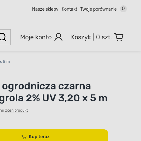
0
Nasze sklepy
Kontakt
Twoje porównanie
Moje konto
0 szt.
 x 5 m
 ogrodnicza czarna
grola 2% UV 3,20 x 5 m
nii
Oceń produkt
Kup teraz