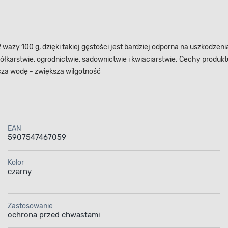
waży 100 g, dzięki takiej gęstości jest bardziej odporna na uszkodzeni
kółkarstwie, ogrodnictwie, sadownictwie i kwiaciarstwie. Cechy produk
cza wodę - zwiększa wilgotność
EAN
5907547467059
Kolor
czarny
Zastosowanie
ochrona przed chwastami