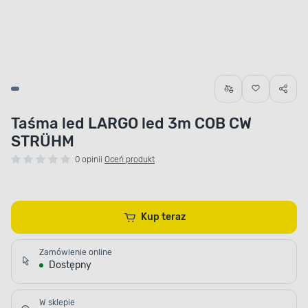
Taśma led LARGO led 3m COB CW
STRÜHM
0 opinii
Oceń produkt
Kup teraz
Zamówienie online
Dostępny
W sklepie