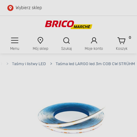
Wybierz sklep
Przejdź do głównej zawartości
Przejdź do wyszukiwarki
0
Menu
Mój sklep
Szukaj
Moje konto
Koszyk
Przejdź do kontaktu
ED
>
Taśmy i listwy LED
>
Taśma led LARGO led 3m COB CW STRÜHM