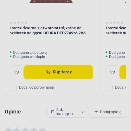
Tarczki ścierne z otworami trójkątne do
Tarczki ścier
szlifierek do gipsu DEDRA DED7749t6 285
szlifierek do
mm, gr.240, 5 szt.
mm, gr.120, 5 
Dostępne z dostawą
Dostępne z 
Dostępne w sklepie
Dostępne w s
Kup teraz
Dodaj do porównania
Dodaj do
Data
Opinie
Dodaj opinię
malejąco