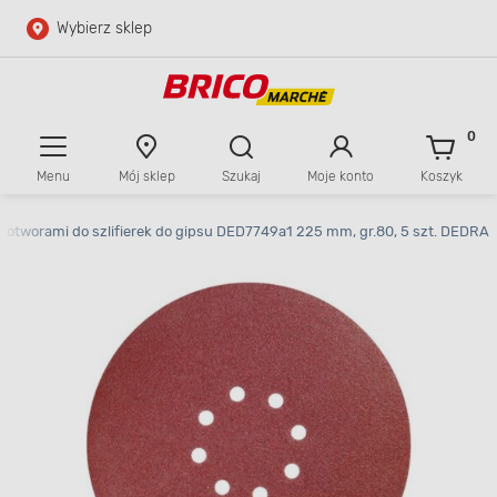
Wybierz sklep
Przejdź do głównej zawartości
Przejdź do wyszukiwarki
0
Menu
Mój sklep
Szukaj
Moje konto
Koszyk
Przejdź do kontaktu
 z otworami do szlifierek do gipsu DED7749a1 225 mm, gr.80, 5 szt. DEDRA