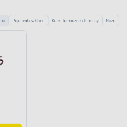
ane
Pojemniki szklane
Kubki termiczne i termosy
Noże