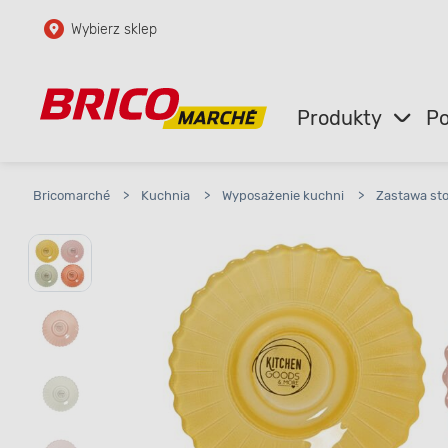
Wybierz sklep
Przejdź do głównej zawartości
Przejdź do wyszukiwarki
Produkty
Po
Przejdź do kontaktu
Bricomarché
>
Kuchnia
>
Wyposażenie kuchni
>
Zastawa st