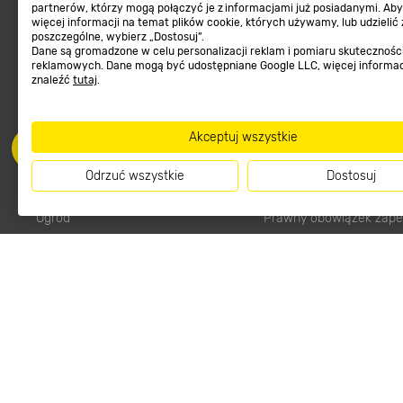
Najpopularniejsze
Sklep interneto
partnerów, którzy mogą połączyć je z informacjami już posiadanymi. Ab
więcej informacji na temat plików cookie, których używamy, lub udzielić
poszczególne, wybierz „Dostosuj”.
Meble ogrodowe
Metody płatności
Dane są gromadzone w celu personalizacji reklam i pomiaru skutecznośc
Kosiarki, kosy, podkaszarki
Zwroty sklep internetow
reklamowych. Dane mogą być udostępniane Google LLC, więcej informa
znaleźć
tutaj
.
Narzędzia do pielęgnacji gleby
Program lojalnościowy
Materiały budowlane
Aplikacja Mobilna
Akceptuj wszystkie
Tarasy, ścieżki, podjazdy
Strefa Marek
Podłoża i ziemie do ogrodu
Zgłoś błąd
Odrzuć wszystkie
Dostosuj
Karma dla psa
FAQ
Ogród
Prawny obowiązek zape
Farby wewnętrzne białe
zgodności towaru z um
Elektryka
Program Brico PRO
Talerzyk szklany 10,2 cm różne kolory 1 szt.
Panele
Regulaminy
Elektronarzędzia
Płytki
Regulaminy
Panele podłogowe
Polityka prywatności
Płyty OSB/HDF