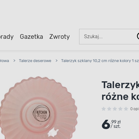
rady
Gazetka
Zwroty
ołowa
>
Talerze deserowe
>
Talerzyk szklany 10,2 cm różne kolory 1 sz
Talerzy
różne ko
0 opi
6
.99 zł
/ szt.