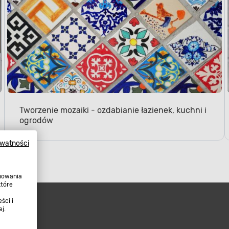
Tworzenie mozaiki - ozdabianie łazienek, kuchni i
ogrodów
ywatności
onowania
które
ści i
j.