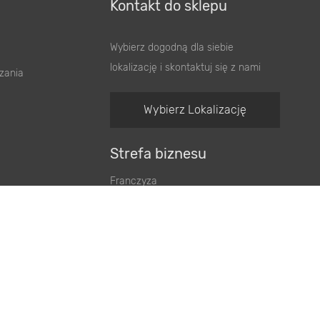
Kontakt do sklepu
Wybierz dogodną dla siebie
lokalizację i skontaktuj się z nami
zania
Wybierz Lokalizację
Strefa biznesu
Franczyza
Nieruchomości
6
.99 zł
Kup teraz
/ szt.