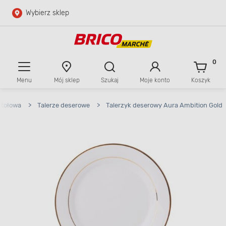
Wybierz sklep
Przejdź do głównej zawartości
Przejdź do wyszukiwarki
0
Menu
Mój sklep
Szukaj
Moje konto
Koszyk
Przejdź do kontaktu
stołowa
>
Talerze deserowe
>
Talerzyk deserowy Aura Ambition Gold