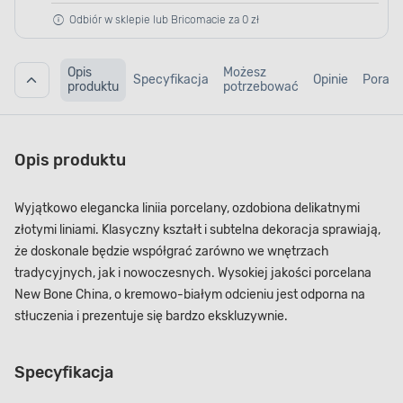
Odbiór w sklepie lub Bricomacie za 0 zł
Opis
Możesz
Specyfikacja
Opinie
Porad
produktu
potrzebować
Opis produktu
Wyjątkowo elegancka liniia porcelany, ozdobiona delikatnymi
złotymi liniami. Klasyczny kształt i subtelna dekoracja sprawiają,
że doskonale będzie współgrać zarówno we wnętrzach
tradycyjnych, jak i nowoczesnych. Wysokiej jakości porcelana
New Bone China, o kremowo-białym odcieniu jest odporna na
stłuczenia i prezentuje się bardzo ekskluzywnie.
Specyfikacja