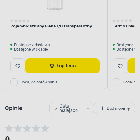
Pojemnik szklany Elena 1,1 l transparentny
Termos nierdz
Dostępne z dostawą
Dostępne z 
Dostępne w sklepie
Dostępne w s
Kup teraz
Dodaj do porównania
Dodaj do
Data
Opinie
Dodaj opinię
malejąco
0