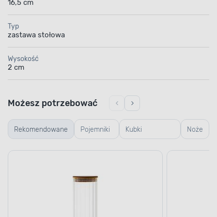
16,5 cm
Typ
zastawa stołowa
Wysokość
2 cm
Możesz potrzebować
Rekomendowane
Pojemniki
Kubki
Noże
szklane
termiczne i
termosy