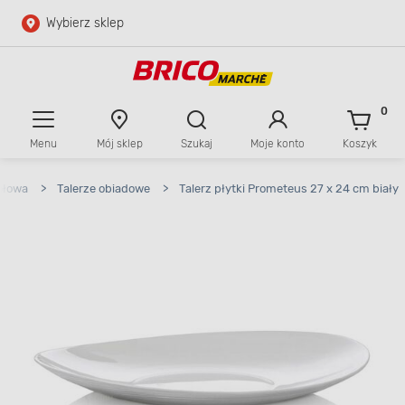
Wybierz sklep
Przejdź do głównej zawartości
Przejdź do wyszukiwarki
0
Menu
Mój sklep
Szukaj
Moje konto
Koszyk
Przejdź do kontaktu
ołowa
>
Talerze obiadowe
>
Talerz płytki Prometeus 27 x 24 cm biały