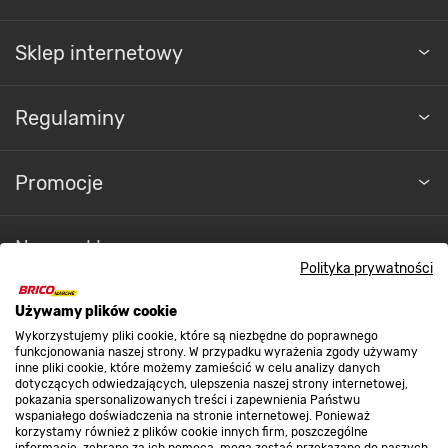
Sklep internetowy
Regulaminy
Promocje
Nasze sklepy
Polityka prywatności
O nas
Używamy plików cookie
Wykorzystujemy pliki cookie, które są niezbędne do poprawnego
funkcjonowania naszej strony. W przypadku wyrażenia zgody używamy
inne pliki cookie, które możemy zamieścić w celu analizy danych
Kontakt do sklepu
dotyczących odwiedzających, ulepszenia naszej strony internetowej,
pokazania spersonalizowanych treści i zapewnienia Państwu
wspaniałego doświadczenia na stronie internetowej. Ponieważ
korzystamy również z plików cookie innych firm, poszczególne
Strefa biznesu