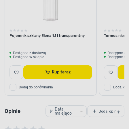
Pojemnik szklany Elena 1,1 l transparentny
Termos nierdz
Dostępne z dostawą
Dostępne z 
Dostępne w sklepie
Dostępne w s
Kup teraz
Dodaj do porównania
Dodaj do
Data
Opinie
Dodaj opinię
malejąco