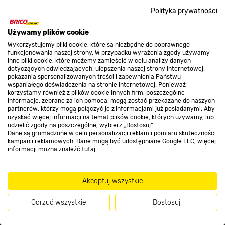
Nasze sklepy
Polityka prywatności
O nas
Używamy plików cookie
Wykorzystujemy pliki cookie, które są niezbędne do poprawnego
funkcjonowania naszej strony. W przypadku wyrażenia zgody używamy
inne pliki cookie, które możemy zamieścić w celu analizy danych
Kontakt do sklepu
dotyczących odwiedzających, ulepszenia naszej strony internetowej,
pokazania spersonalizowanych treści i zapewnienia Państwu
wspaniałego doświadczenia na stronie internetowej. Ponieważ
korzystamy również z plików cookie innych firm, poszczególne
Strefa biznesu
informacje, zebrane za ich pomocą, mogą zostać przekazane do naszych
partnerów, którzy mogą połączyć je z informacjami już posiadanymi. Aby
uzyskać więcej informacji na temat plików cookie, których używamy, lub
udzielić zgody na poszczególne, wybierz „Dostosuj”.
Dane są gromadzone w celu personalizacji reklam i pomiaru skuteczności
Dołącz do nas
kampanii reklamowych. Dane mogą być udostępniane Google LLC, więcej
informacji można znaleźć
tutaj
.
Akceptuj wszystkie
Metody płatności
Odrzuć wszystkie
Dostosuj