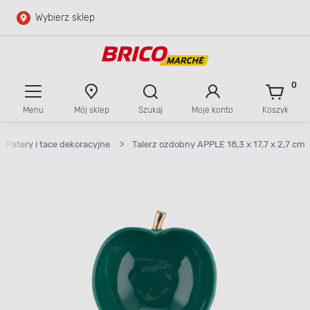
Wybierz sklep
Przejdź do głównej zawartości
Przejdź do wyszukiwarki
0
Menu
Mój sklep
Szukaj
Moje konto
Koszyk
Przejdź do kontaktu
Patery i tace dekoracyjne
>
Talerz ozdobny APPLE 18,3 x 17,7 x 2,7 cm