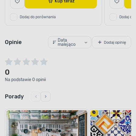
Kup teraz
Dodaj do porównania
Dodaj do
Data
Opinie
Dodaj opinię
malejąco
0
Na podstawie 0 opinii
Porady