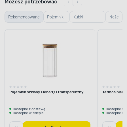
Możesz potrzebować
Rekomendowane
Pojemniki
Kubki
Noże
szklane
termiczne i
termosy
Pojemnik szklany Elena 1,1 l transparentny
Termos nierdz
Dostępne z dostawą
Dostępne z 
Dostępne w sklepie
Dostępne w s