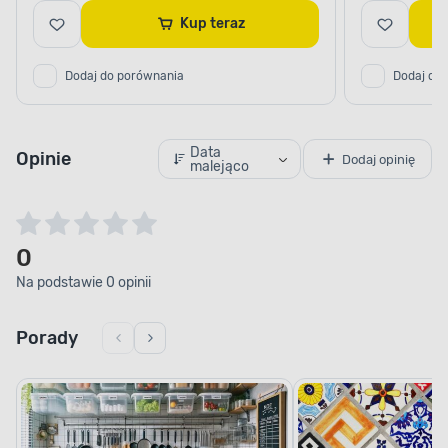
Kup teraz
Dodaj do porównania
Dodaj do
Data
Opinie
Dodaj opinię
malejąco
0
Na podstawie 0 opinii
Porady