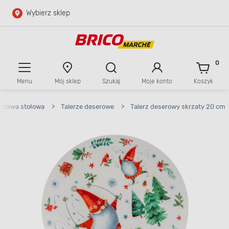
Wybierz sklep
Przejdź do głównej zawartości
Przejdź do wyszukiwarki
0
Menu
Mój sklep
Szukaj
Moje konto
Koszyk
Przejdź do kontaktu
stawa stołowa
>
Talerze deserowe
>
Talerz deserowy skrzaty 20 cm