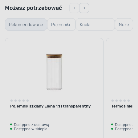
Możesz potrzebować
Rekomendowane
Pojemniki
Kubki
Noże
szklane
termiczne i
termosy
Pojemnik szklany Elena 1,1 l transparentny
Termos nierdz
Dostępne z dostawą
Dostępne z 
Dostępne w sklepie
Dostępne w s