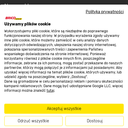
Nasze sklepy
Polityka prywatności
O nas
Używamy plików cookie
Wykorzystujemy pliki cookie, które są niezbędne do poprawnego
funkcjonowania naszej strony. W przypadku wyrażenia zgody używamy
inne pliki cookie, które możemy zamieścić w celu analizy danych
Kontakt do sklepu
dotyczących odwiedzających, ulepszenia naszej strony internetowej,
pokazania spersonalizowanych treści i zapewnienia Państwu
wspaniałego doświadczenia na stronie internetowej. Ponieważ
korzystamy również z plików cookie innych firm, poszczególne
Strefa biznesu
informacje, zebrane za ich pomocą, mogą zostać przekazane do naszych
partnerów, którzy mogą połączyć je z informacjami już posiadanymi. Aby
uzyskać więcej informacji na temat plików cookie, których używamy, lub
udzielić zgody na poszczególne, wybierz „Dostosuj”.
Dane są gromadzone w celu personalizacji reklam i pomiaru skuteczności
Dołącz do nas
kampanii reklamowych. Dane mogą być udostępniane Google LLC, więcej
informacji można znaleźć
tutaj
.
Akceptuj wszystkie
Metody płatności
Odrzuć wszystkie
Dostosuj