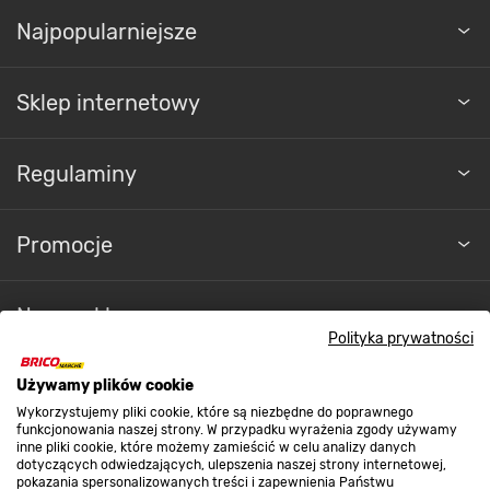
Najpopularniejsze
Sklep internetowy
Regulaminy
Promocje
Nasze sklepy
Polityka prywatności
O nas
Używamy plików cookie
Wykorzystujemy pliki cookie, które są niezbędne do poprawnego
funkcjonowania naszej strony. W przypadku wyrażenia zgody używamy
inne pliki cookie, które możemy zamieścić w celu analizy danych
Kontakt do sklepu
dotyczących odwiedzających, ulepszenia naszej strony internetowej,
pokazania spersonalizowanych treści i zapewnienia Państwu