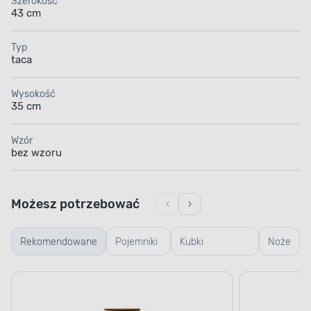
Szerokość
43 cm
Typ
taca
Wysokość
35 cm
Wzór
bez wzoru
Możesz potrzebować
Rekomendowane
Pojemniki
Kubki
Noże
szklane
termiczne i
termosy