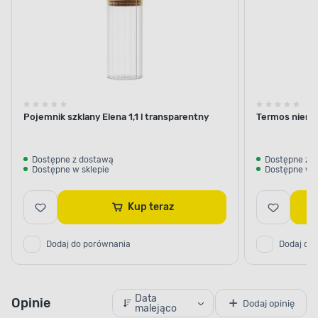
Pojemnik szklany Elena 1,1 l transparentny
Termos nierdz
Dostępne z dostawą
Dostępne z 
Dostępne w sklepie
Dostępne w s
Kup teraz
Dodaj do porównania
Dodaj do
Data
Opinie
Dodaj opinię
malejąco