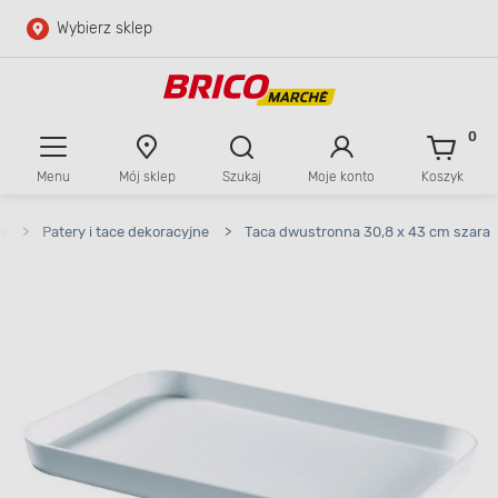
Wybierz sklep
Przejdź do głównej zawartości
Przejdź do wyszukiwarki
0
Menu
Mój sklep
Szukaj
Moje konto
Koszyk
Przejdź do kontaktu
w
>
Patery i tace dekoracyjne
>
Taca dwustronna 30,8 x 43 cm szara