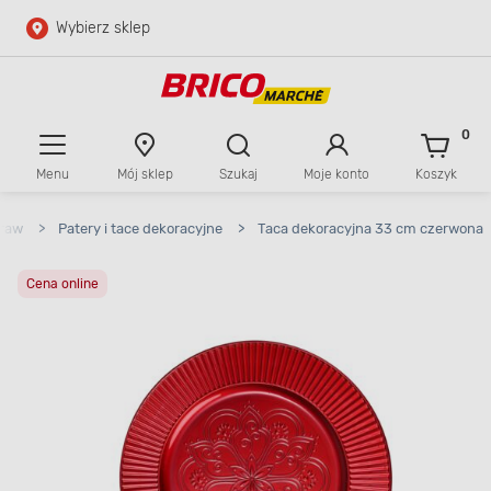
Wybierz sklep
Przejdź do głównej zawartości
Przejdź do wyszukiwarki
0
Menu
Mój sklep
Szukaj
Moje konto
Koszyk
Przejdź do kontaktu
traw
>
Patery i tace dekoracyjne
>
Taca dekoracyjna 33 cm czerwona
Cena online