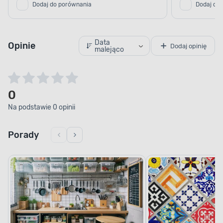
Dodaj do porównania
Dodaj do
Data
Opinie
Dodaj opinię
malejąco
0
Na podstawie 0 opinii
Porady