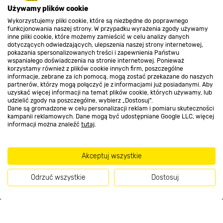
O nas
Używamy plików cookie
Wykorzystujemy pliki cookie, które są niezbędne do poprawnego
funkcjonowania naszej strony. W przypadku wyrażenia zgody używamy
inne pliki cookie, które możemy zamieścić w celu analizy danych
Kontakt do sklepu
dotyczących odwiedzających, ulepszenia naszej strony internetowej,
pokazania spersonalizowanych treści i zapewnienia Państwu
wspaniałego doświadczenia na stronie internetowej. Ponieważ
korzystamy również z plików cookie innych firm, poszczególne
Strefa biznesu
informacje, zebrane za ich pomocą, mogą zostać przekazane do naszych
partnerów, którzy mogą połączyć je z informacjami już posiadanymi. Aby
uzyskać więcej informacji na temat plików cookie, których używamy, lub
udzielić zgody na poszczególne, wybierz „Dostosuj”.
Dane są gromadzone w celu personalizacji reklam i pomiaru skuteczności
Dołącz do nas
kampanii reklamowych. Dane mogą być udostępniane Google LLC, więcej
informacji można znaleźć
tutaj
.
Akceptuj wszystkie
Metody płatności
Odrzuć wszystkie
Dostosuj
10
.99 zł
Kup teraz
/ szt.