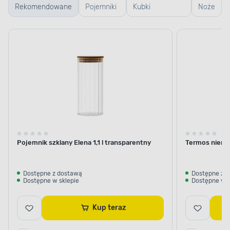
Rekomendowane
Pojemniki
Kubki
Noże
szklane
termiczne i
termosy
Pojemnik szklany Elena 1,1 l transparentny
Termos nierdz
Dostępne z dostawą
Dostępne z 
Dostępne w sklepie
Dostępne w s
Kup teraz