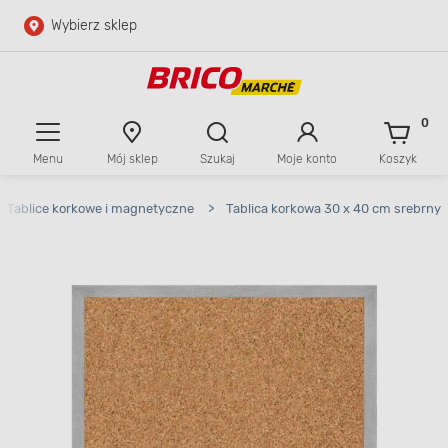
Wybierz sklep
Przejdź do głównej zawartości
Przejdź do wyszukiwarki
0
Menu
Mój sklep
Szukaj
Moje konto
Koszyk
Przejdź do kontaktu
Tablice korkowe i magnetyczne
>
Tablica korkowa 30 x 40 cm srebrny