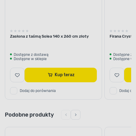
Zasłona z taśmą Solea 140 x 260 cm złoty
Firana Crystal
Dostępne z dostawą
Dostępne z 
Dostępne w sklepie
Dostępne w s
Kup teraz
Dodaj do porównania
Dodaj do
Podobne produkty