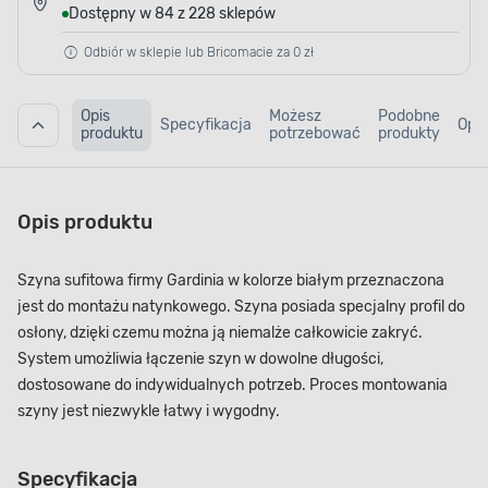
Dostępny w 84 z 228 sklepów
Odbiór w sklepie lub Bricomacie za 0 zł
Opis
Możesz
Podobne
Specyfikacja
Opin
produktu
potrzebować
produkty
Opis produktu
Szyna sufitowa firmy Gardinia w kolorze białym przeznaczona
jest do montażu natynkowego. Szyna posiada specjalny profil do
osłony, dzięki czemu można ją niemalże całkowicie zakryć.
System umożliwia łączenie szyn w dowolne długości,
dostosowane do indywidualnych potrzeb. Proces montowania
szyny jest niezwykle łatwy i wygodny.
Specyfikacja