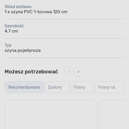
Skład zestawu
1 x szyna PVC 1-torowa 120 cm
Szerokość
4,7 cm
Typ
szyna pojedyncza
Możesz potrzebować
Rekomendowane
Zasłony
Firany
Firany na
na taśmie
na
przelotkach
taśmie