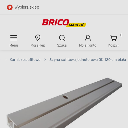
Wybierz sklep
Przejdź do głównej zawartości
Przejdź do wyszukiwarki
0
Menu
Mój sklep
Szukaj
Moje konto
Koszyk
Przejdź do kontaktu
e
>
Karnisze sufitowe
>
Szyna sufitowa jednotorowa GK 120 cm biała