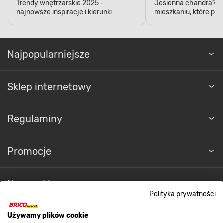
Trendy wnętrzarskie 2025 -
Jesienna chandra? D
najnowsze inspiracje i kierunki
mieszkaniu, które pop
Najpopularniejsze
Sklep internetowy
Regulaminy
Promocje
Nasze sklepy
Polityka prywatności
O nas
Używamy plików cookie