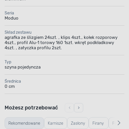
Seria
Moduo
Skład zestawu
agrafka ze ślizgiem 24szt. , klips 4szt., kołek rozporowy
4szt., profil Alu-1 torowy 160 1szt. wkręt podkładkowy
4szt. , zatyczka profilu 2szt.
Typ
szyna pojedyncza
Średnica
0 cm
Możesz potrzebować
Rekomendowane
Karnisze
Zasłony
Firany
Firany n