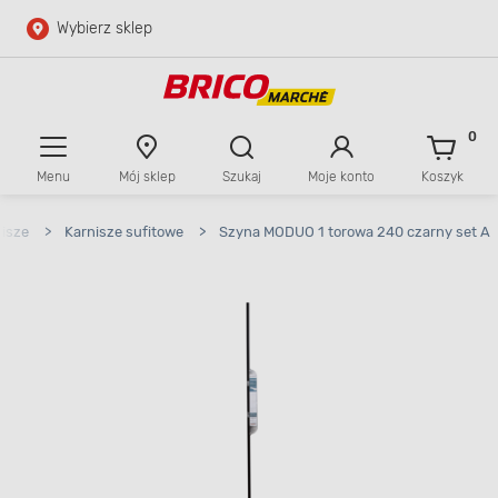
Wybierz sklep
Przejdź do głównej zawartości
Przejdź do wyszukiwarki
0
Menu
Mój sklep
Szukaj
Moje konto
Koszyk
Przejdź do kontaktu
isze
>
Karnisze sufitowe
>
Szyna MODUO 1 torowa 240 czarny set A