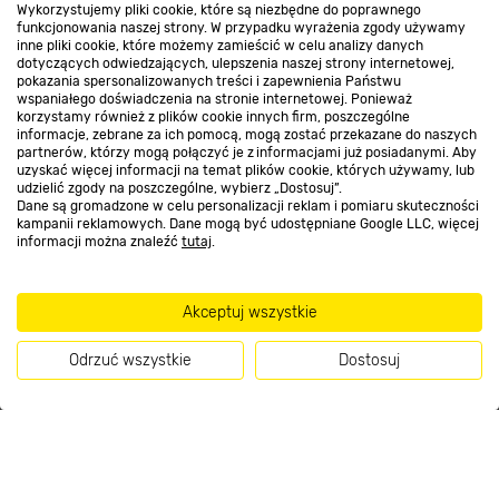
Wykorzystujemy pliki cookie, które są niezbędne do poprawnego
funkcjonowania naszej strony. W przypadku wyrażenia zgody używamy
inne pliki cookie, które możemy zamieścić w celu analizy danych
Kontakt do sklepu
dotyczących odwiedzających, ulepszenia naszej strony internetowej,
pokazania spersonalizowanych treści i zapewnienia Państwu
wspaniałego doświadczenia na stronie internetowej. Ponieważ
korzystamy również z plików cookie innych firm, poszczególne
Strefa biznesu
informacje, zebrane za ich pomocą, mogą zostać przekazane do naszych
partnerów, którzy mogą połączyć je z informacjami już posiadanymi. Aby
uzyskać więcej informacji na temat plików cookie, których używamy, lub
udzielić zgody na poszczególne, wybierz „Dostosuj”.
Dane są gromadzone w celu personalizacji reklam i pomiaru skuteczności
Dołącz do nas
kampanii reklamowych. Dane mogą być udostępniane Google LLC, więcej
informacji można znaleźć
tutaj
.
Akceptuj wszystkie
Metody płatności
Odrzuć wszystkie
Dostosuj
Kup teraz
Informacje handlowe o towarach i ich cenach podane na stronach serwisu:
https://www.bricomarche.pl/
nie stanowią oferty, a są wyłącznie