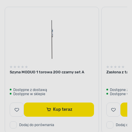
z tej
na
na
przelotk
samej
taśmie
taśmie
serii
Szyna MODUO 1 torowa 200 czarny set A
Zasłona z taś
Dostępne z dostawą
Dostępne z 
Dostępne w sklepie
Dostępne w s
Kup teraz
Dodaj do porównania
Dodaj do