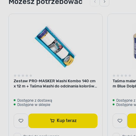
Możesz potrzebować
Zestaw PRO-MASKER Washi Kombo 140 cm
Taśma malar
x 12 m + Taśma Washi do odcinania kolorów
m Blue Dolp
29 mm x 5 m Blue Dolphin
Dostępne z dostawą
Dostępne z
Dostępne w sklepie
Dostępne w
Kup teraz