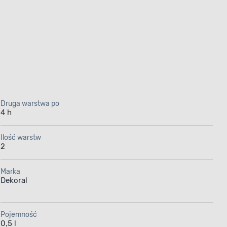
Druga warstwa po
4 h
Ilość warstw
2
Marka
Dekoral
Pojemność
0,5 l