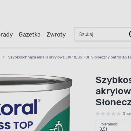
rady
Gazetka
Zwroty
>
Szybkoschnąca emalia akrylowa EXPRESS TOP Słoneczny patrol 0,5 l 
Szybko
akrylo
Słonecz
0 opi
Pojemność
0,5 l