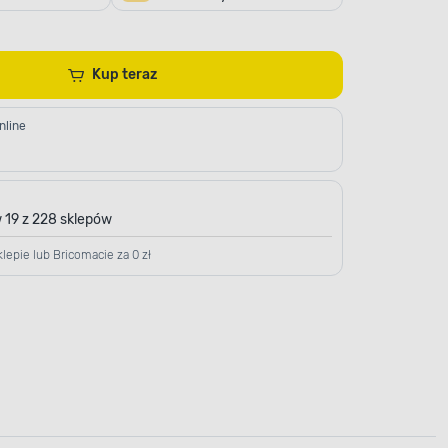
Kup teraz
nline
 19 z 228 sklepów
lepie lub Bricomacie za 0 zł