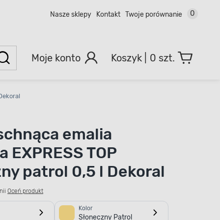
0
Nasze sklepy
Kontakt
Twoje porównanie
Moje konto
0 szt.
Dekoral
schnąca emalia
wa EXPRESS TOP
ny patrol 0,5 l Dekoral
nii
Oceń produkt
Kolor
Słoneczny Patrol