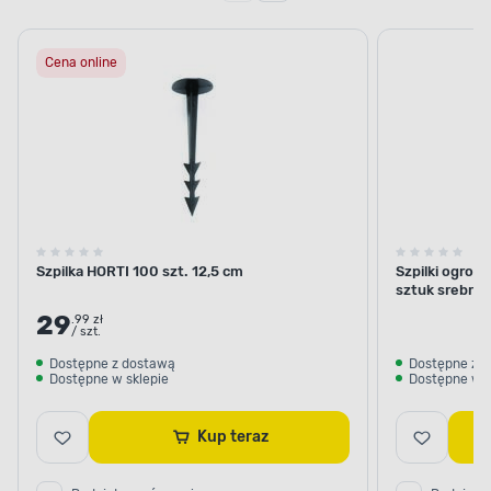
Cena online
Szpilka HORTI 100 szt. 12,5 cm
Szpilki ogrod
sztuk srebrne
29
.99 zł
/ szt.
Dostępne z dostawą
Dostępne z 
Dostępne w sklepie
Dostępne w s
Kup teraz
Dodaj do porównania
Dodaj do