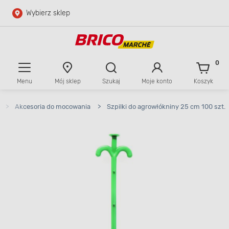
Wybierz sklep
Przejdź do głównej zawartości
Przejdź do wyszukiwarki
0
Menu
Mój sklep
Szukaj
Moje konto
Koszyk
Przejdź do kontaktu
>
Akcesoria do mocowania
>
Szpilki do agrowłókniny 25 cm 100 szt.