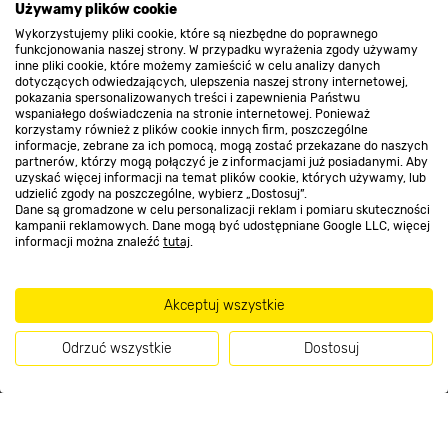
Używamy plików cookie
Wykorzystujemy pliki cookie, które są niezbędne do poprawnego
funkcjonowania naszej strony. W przypadku wyrażenia zgody używamy
Kontakt do sklepu
inne pliki cookie, które możemy zamieścić w celu analizy danych
dotyczących odwiedzających, ulepszenia naszej strony internetowej,
pokazania spersonalizowanych treści i zapewnienia Państwu
wspaniałego doświadczenia na stronie internetowej. Ponieważ
Strefa biznesu
korzystamy również z plików cookie innych firm, poszczególne
informacje, zebrane za ich pomocą, mogą zostać przekazane do naszych
partnerów, którzy mogą połączyć je z informacjami już posiadanymi. Aby
uzyskać więcej informacji na temat plików cookie, których używamy, lub
udzielić zgody na poszczególne, wybierz „Dostosuj”.
Dołącz do nas
Dane są gromadzone w celu personalizacji reklam i pomiaru skuteczności
kampanii reklamowych. Dane mogą być udostępniane Google LLC, więcej
informacji można znaleźć
tutaj
.
Metody płatności
Akceptuj wszystkie
Odrzuć wszystkie
Dostosuj
Informacje handlowe o towarach i ich cenach podane na stronach serwisu:
Kup teraz
https://www.bricomarche.pl/
nie stanowią oferty, a są wyłącznie