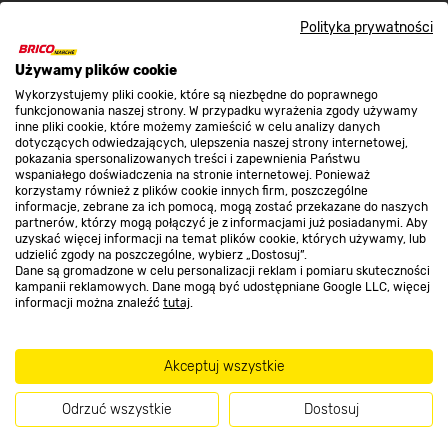
Polityka prywatności
O nas
Używamy plików cookie
Wykorzystujemy pliki cookie, które są niezbędne do poprawnego
Kontakt do sklepu
funkcjonowania naszej strony. W przypadku wyrażenia zgody używamy
inne pliki cookie, które możemy zamieścić w celu analizy danych
dotyczących odwiedzających, ulepszenia naszej strony internetowej,
pokazania spersonalizowanych treści i zapewnienia Państwu
Strefa biznesu
wspaniałego doświadczenia na stronie internetowej. Ponieważ
korzystamy również z plików cookie innych firm, poszczególne
informacje, zebrane za ich pomocą, mogą zostać przekazane do naszych
partnerów, którzy mogą połączyć je z informacjami już posiadanymi. Aby
uzyskać więcej informacji na temat plików cookie, których używamy, lub
udzielić zgody na poszczególne, wybierz „Dostosuj”.
Dołącz do nas
Dane są gromadzone w celu personalizacji reklam i pomiaru skuteczności
kampanii reklamowych. Dane mogą być udostępniane Google LLC, więcej
informacji można znaleźć
tutaj
.
Metody płatności
Akceptuj wszystkie
Odrzuć wszystkie
Dostosuj