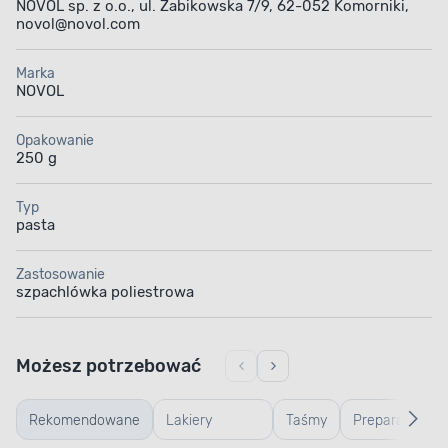
NOVOL sp. z o.o., ul. Żabikowska 7/9, 62-052 Komorniki,
novol@novol.com
Marka
NOVOL
Opakowanie
250 g
Typ
pasta
Zastosowanie
szpachlówka poliestrowa
Możesz potrzebować
Rekomendowane
Lakiery
Taśmy
Preparaty