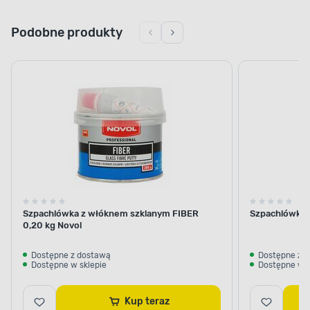
Podobne produkty
Szpachlówka z włóknem szklanym FIBER
Szpachlówka p
0,20 kg Novol
Dostępne z dostawą
Dostępne z 
Dostępne w sklepie
Dostępne w s
Kup teraz