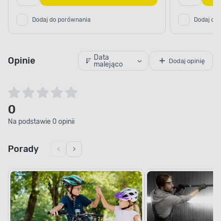
Dodaj do porównania
Dodaj do
Data
Opinie
Dodaj opinię
malejąco
0
Na podstawie 0 opinii
Porady