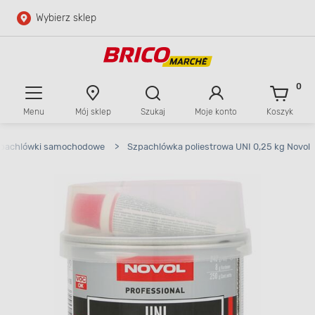
Wybierz sklep
Przejdź do głównej zawartości
Przejdź do wyszukiwarki
0
Menu
Mój sklep
Szukaj
Moje konto
Koszyk
Przejdź do kontaktu
pachlówki samochodowe
>
Szpachlówka poliestrowa UNI 0,25 kg Novol