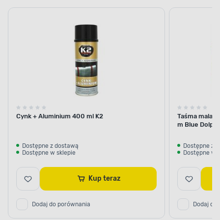
samochodowe
do
pielęgnacji
nadwozia
Cynk + Aluminium 400 ml K2
Taśma malars
m Blue Dolphi
Dostępne z dostawą
Dostępne z 
Dostępne w sklepie
Dostępne w s
Kup teraz
Dodaj do porównania
Dodaj do