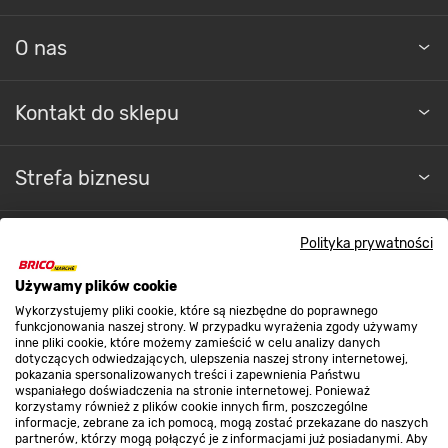
O nas
Kontakt do sklepu
Strefa biznesu
Polityka prywatności
Dołącz do nas
Używamy plików cookie
Wykorzystujemy pliki cookie, które są niezbędne do poprawnego
funkcjonowania naszej strony. W przypadku wyrażenia zgody używamy
inne pliki cookie, które możemy zamieścić w celu analizy danych
dotyczących odwiedzających, ulepszenia naszej strony internetowej,
Metody płatności
pokazania spersonalizowanych treści i zapewnienia Państwu
wspaniałego doświadczenia na stronie internetowej. Ponieważ
korzystamy również z plików cookie innych firm, poszczególne
informacje, zebrane za ich pomocą, mogą zostać przekazane do naszych
partnerów, którzy mogą połączyć je z informacjami już posiadanymi. Aby