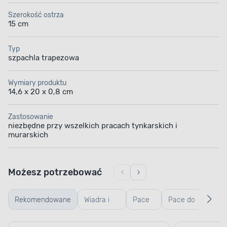
Szerokość ostrza
15 cm
Typ
szpachla trapezowa
Wymiary produktu
14,6 x 20 x 0,8 cm
Zastosowanie
niezbędne przy wszelkich pracach tynkarskich i
murarskich
Możesz potrzebować
Rekomendowane
Wiadra i
Pace
Pace do
Ręk
kastry
zębate
gładzi,
robo