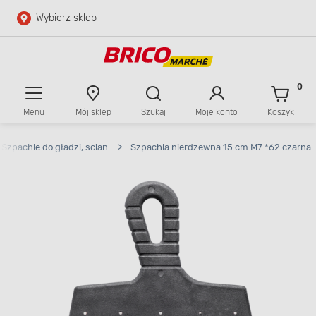
Wybierz sklep
Przejdź do głównej zawartości
Przejdź do wyszukiwarki
0
Menu
Mój sklep
Szukaj
Moje konto
Koszyk
Przejdź do kontaktu
Szpachle do gładzi, scian
>
Szpachla nierdzewna 15 cm M7 *62 czarna