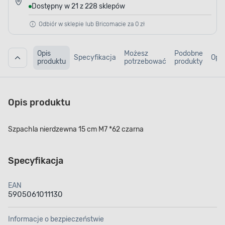
Dostępny w 21 z 228 sklepów
Odbiór w sklepie lub Bricomacie za 0 zł
Opis
Możesz
Podobne
Specyfikacja
Opin
produktu
potrzebować
produkty
Opis produktu
Szpachla nierdzewna 15 cm M7 *62 czarna
Specyfikacja
EAN
5905061011130
Informacje o bezpieczeństwie