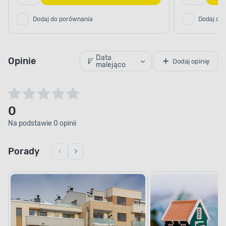
Dodaj do porównania
Dodaj do
Data
Opinie
Dodaj opinię
malejąco
0
Na podstawie 0 opinii
Porady