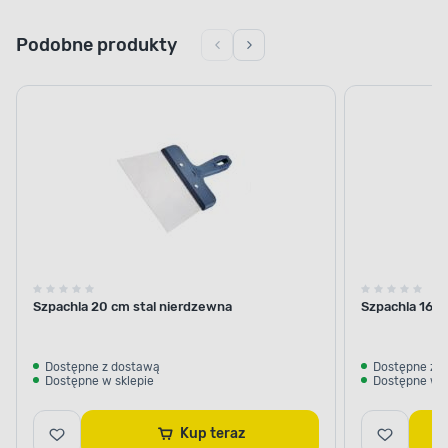
Podobne produkty
Szpachla 20 cm stal nierdzewna
Szpachla 16 c
Dostępne z dostawą
Dostępne z 
Dostępne w sklepie
Dostępne w s
Kup teraz