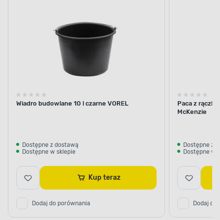
budowlane
weneckie
ogr
Wiadro budowlane 10 l czarne VOREL
Paca z rączką
McKenzie
Dostępne z dostawą
Dostępne z 
Dostępne w sklepie
Dostępne w s
Kup teraz
Dodaj do porównania
Dodaj do