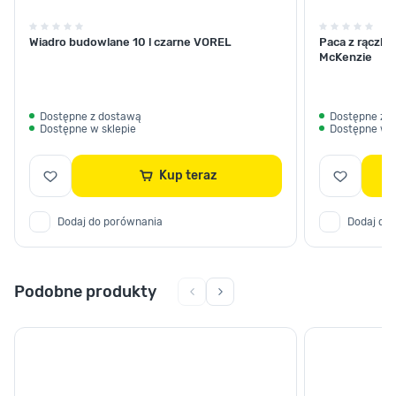
Wiadro budowlane 10 l czarne VOREL
Paca z rączką
McKenzie
Dostępne z dostawą
Dostępne z 
Dostępne w sklepie
Dostępne w s
Kup teraz
Dodaj do porównania
Dodaj do
Podobne produkty