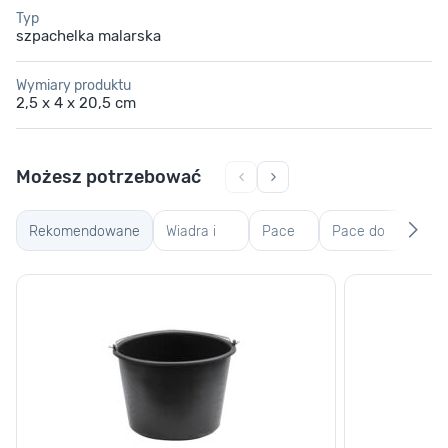
Typ
szpachelka malarska
Wymiary produktu
2,5 x 4 x 20,5 cm
Możesz potrzebować
Rekomendowane
Wiadra i
Pace
Pace do
Ręk
kastry
zębate
gładzi,
robo
budowlane
weneckie
ogr