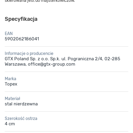
skierowana jest do majsterkowiczów.
Specyfikacja
EAN
5902062186041
Informacje o producencie
GTX Poland Sp. z o.o. Sp.k. ul. Pograniczna 2/4, 02-285
Warszawa, office@gtx-group.com
Marka
Topex
Materiał
stal nierdzewna
Szerokość ostrza
4 cm