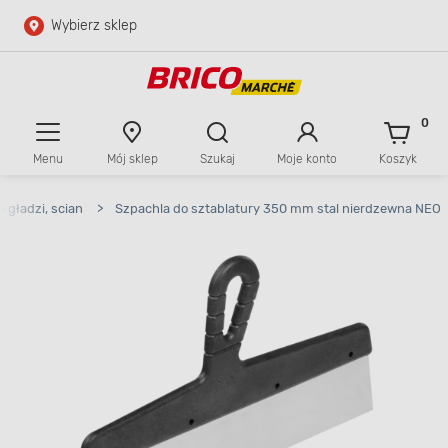
Wybierz sklep
Przejdź do głównej zawartości
Przejdź do wyszukiwarki
0
Menu
Mój sklep
Szukaj
Moje konto
Koszyk
Przejdź do kontaktu
 gładzi, scian
>
Szpachla do sztablatury 350 mm stal nierdzewna NEO