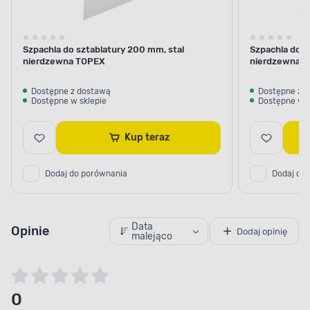
Szpachla do sztablatury 200 mm, stal
Szpachla do s
nierdzewna TOPEX
nierdzewna 
Dostępne z dostawą
Dostępne z 
Dostępne w sklepie
Dostępne w s
Kup teraz
Dodaj do porównania
Dodaj do
Data
Opinie
Dodaj opinię
malejąco
0