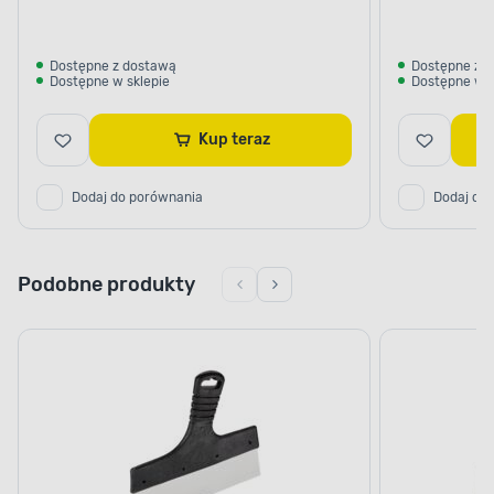
Dostępne z dostawą
Dostępne z 
Dostępne w sklepie
Dostępne w s
Kup teraz
Dodaj do porównania
Dodaj do
Podobne produkty