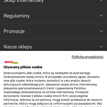
Sklep internetowy
Regulaminy
Promocje
Nasze sklepy
Polityka prywatności
O nas
Używamy plików cookie
Wykorzystujemy pliki cookie, które są niezbędne do poprawnego
Kontakt do sklepu
funkcjonowania naszej strony. W przypadku wyrażenia zgody używamy
inne pliki cookie, które możemy zamieścić w celu analizy danych
dotyczących odwiedzających, ulepszenia naszej strony internetowej,
pokazania spersonalizowanych treści i zapewnienia Państwu
Strefa biznesu
wspaniałego doświadczenia na stronie internetowej. Ponieważ
korzystamy również z plików cookie innych firm, poszczególne
informacje, zebrane za ich pomocą, mogą zostać przekazane do naszych
partnerów, którzy mogą połączyć je z informacjami już posiadanymi. Aby