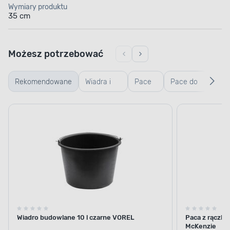
Wymiary produktu
35 cm
Możesz potrzebować
Rekomendowane
Wiadra i
Pace
Pace do
Ręk
kastry
zębate
gładzi,
robo
budowlane
weneckie
ogr
Wiadro budowlane 10 l czarne VOREL
Paca z rączką
McKenzie